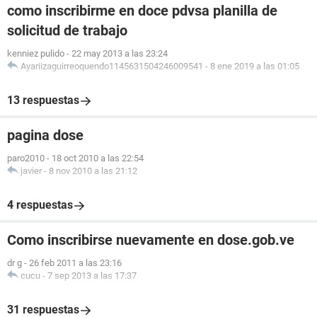
como inscribirme en doce pdvsa planilla de
solicitud de trabajo
kenniez pulido
-
22 may 2013 a las 23:24
Ayariizaguirreoquendo1145631504246009541
-
8 ene 2019 a las 01:05
13 respuestas
pagina dose
paro2010
-
18 oct 2010 a las 22:54
javier
-
8 nov 2010 a las 21:12
4 respuestas
Como inscribirse nuevamente en dose.gob.ve
dr g
-
26 feb 2011 a las 23:16
cucu
-
7 sep 2013 a las 17:37
31 respuestas