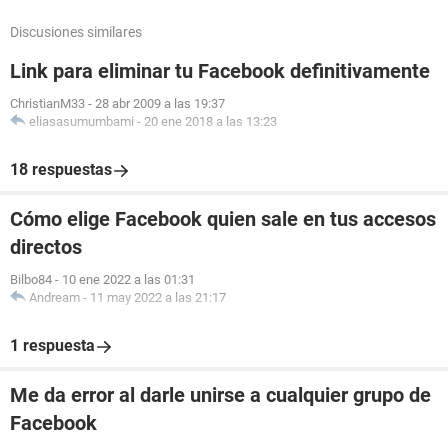
Discusiones similares
Link para eliminar tu Facebook definitivamente
ChristianM33
-
28 abr 2009 a las 19:37
eliasasumumbami
-
20 ene 2018 a las 13:23
18 respuestas
Cómo elige Facebook quien sale en tus accesos
directos
Bilbo84
-
10 ene 2022 a las 01:31
Andream
-
11 may 2022 a las 21:17
1 respuesta
Me da error al darle unirse a cualquier grupo de
Facebook