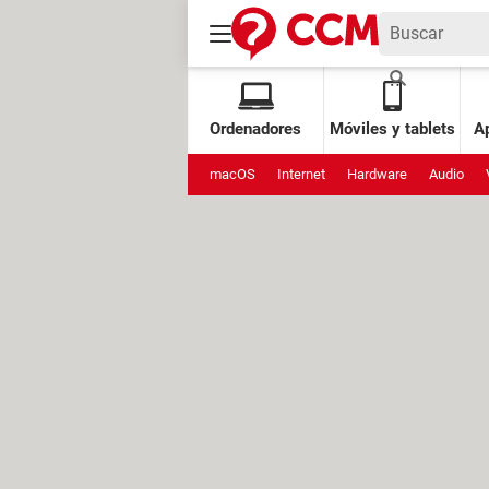
Ordenadores
Móviles y tablets
Ap
macOS
Internet
Hardware
Audio