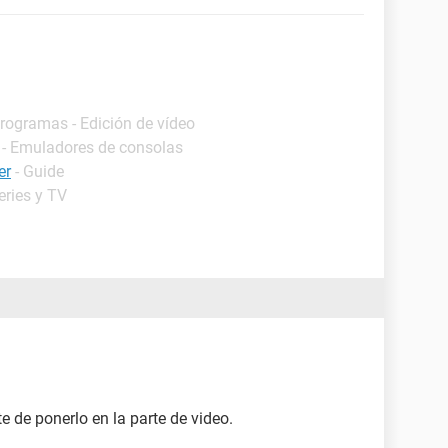
Programas - Edición de vídeo
 - Emuladores de consolas
er
- Guide
eries y TV
e de ponerlo en la parte de video.