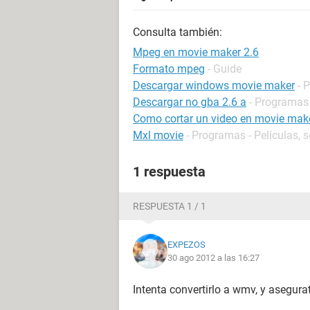
Consulta también:
Mpeg en movie maker 2.6
Formato mpeg
- Guide
Descargar windows movie maker
- 
Descargar no gba 2.6 a
- Programas
Como cortar un video en movie mak
Mxl movie
- Programas - Películas, s
1 respuesta
RESPUESTA 1 / 1
EXPEZOS
30 ago 2012 a las 16:27
Intenta convertirlo a wmv, y asegurat