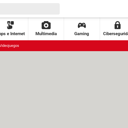
ps e Internet
Multimedia
Gaming
Cibersegurid
Videojuegos