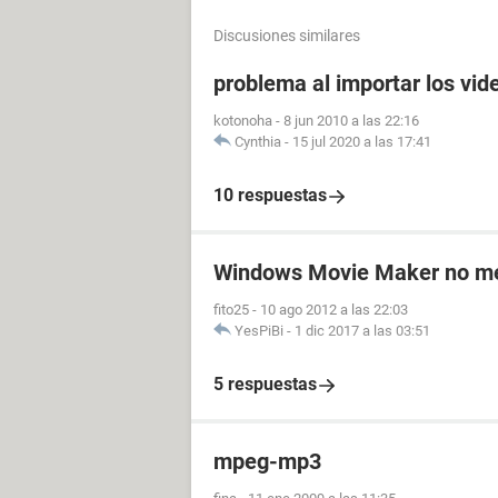
Discusiones similares
problema al importar los vi
kotonoha
-
8 jun 2010 a las 22:16
Cynthia
-
15 jul 2020 a las 17:41
10 respuestas
Windows Movie Maker no m
fito25
-
10 ago 2012 a las 22:03
YesPiBi
-
1 dic 2017 a las 03:51
5 respuestas
mpeg-mp3