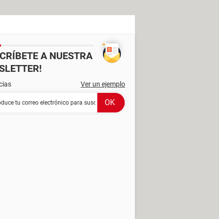
SCRÍBETE A NUESTRA
SLETTER!
cias
Ver un ejemplo