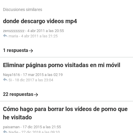
Discusiones similares
donde descargo videos mp4
zerozzzzzzzz
-
4 abr 2011 a las 20:55
maria
-
4 abr 2011 a las 21:25
1 respuesta
Eliminar páginas porno visitadas en mi móvil
Naya1616
-
17 mar 2015 a las 02:19
Si
-
18 dic 2017 a las 23:04
22 respuestas
Cómo hago para borrar los vídeos de porno que
he visitado
paisaman
-
17 dic 2015 a las 21:55
Nadie
-
27 dic 2018 a las 09:10