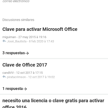
correo electrónico
Discusiones similares
Clave para activar Microsoft Office
miguiman
-
27 may 2015 à 19:16
José_Bautista
-
8 feb 2020 à 17:43
3 respuestas
Clave de Office 2017
candiVV
-
12 oct 2017 à 17:15
piratacrimson
-
12 oct 2017 à 19:02
1 respuesta
necesito una licencia o clave gratis para activar
office 2016