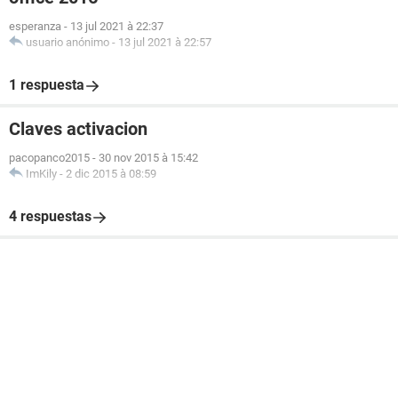
esperanza
-
13 jul 2021 à 22:37
usuario anónimo
-
13 jul 2021 à 22:57
1 respuesta
Claves activacion
pacopanco2015
-
30 nov 2015 à 15:42
ImKily
-
2 dic 2015 à 08:59
4 respuestas