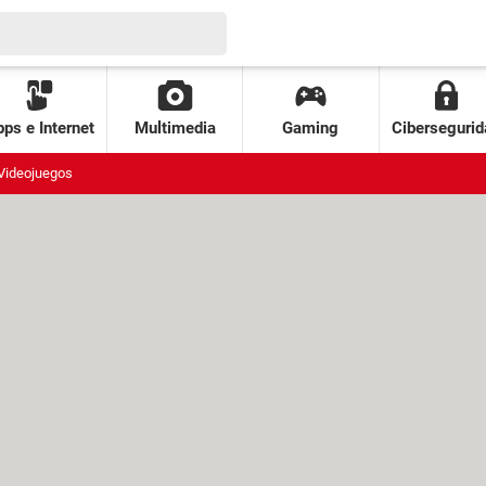
ps e Internet
Multimedia
Gaming
Cibersegurid
Videojuegos