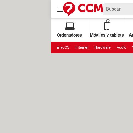
Ordenadores
Móviles y tablets
Ap
macOS
Internet
Hardware
Audio