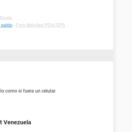
 Guide
 saldo
-
Foro Móviles/PDA/GPS
lo como si fuera un celular.
t Venezuela