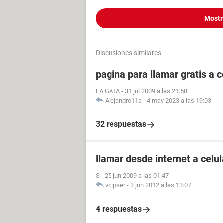
Mostr
Discusiones similares
pagina para llamar gratis a c
LA GATA
-
31 jul 2009 a las 21:58
Alejandro11a
-
4 may 2023 a las 19:03
32 respuestas
llamar desde internet a celul
S
-
25 jun 2009 a las 01:47
voipser
-
3 jun 2012 a las 13:07
4 respuestas