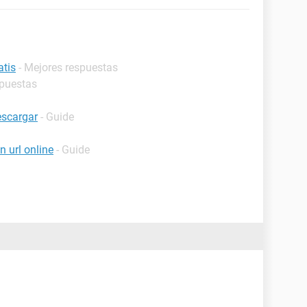
atis
- Mejores respuestas
spuestas
escargar
- Guide
 url online
- Guide