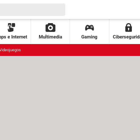
ps e Internet
Multimedia
Gaming
Cibersegurid
Videojuegos