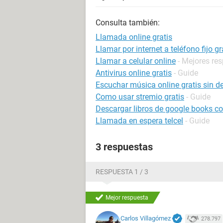
Consulta también:
Llamada online gratis
Llamar por internet a teléfono fijo gr
Llamar a celular online
- Mejores re
Antivirus online gratis
- Guide
Escuchar música online gratis sin d
Como usar stremio gratis
- Guide
Descargar libros de google books con
Llamada en espera telcel
- Guide
3 respuestas
RESPUESTA 1 / 3
Mejor respuesta
Carlos Villagómez
278.797