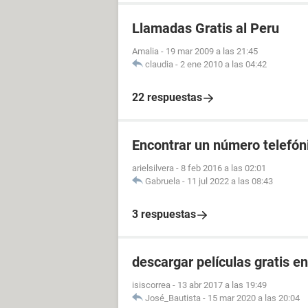
Llamadas Gratis al Peru
Amalia
-
19 mar 2009 a las 21:45
claudia
-
2 ene 2010 a las 04:42
22 respuestas
Encontrar un número telefóni
arielsilvera
-
8 feb 2016 a las 02:01
Gabruela
-
11 jul 2022 a las 08:43
3 respuestas
descargar películas gratis e
isiscorrea
-
13 abr 2017 a las 19:49
José_Bautista
-
15 mar 2020 a las 20:04