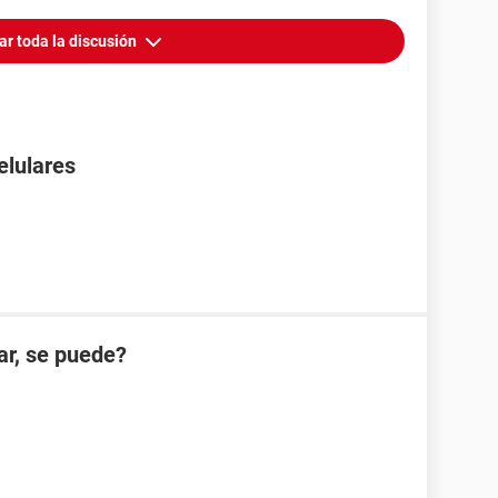
ar toda la discusión
elulares
ar, se puede?