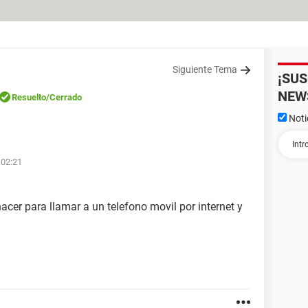
Siguiente Tema
¡SU
NEW
Resuelto
/Cerrado
Noti
 02:21
cer para llamar a un telefono movil por internet y