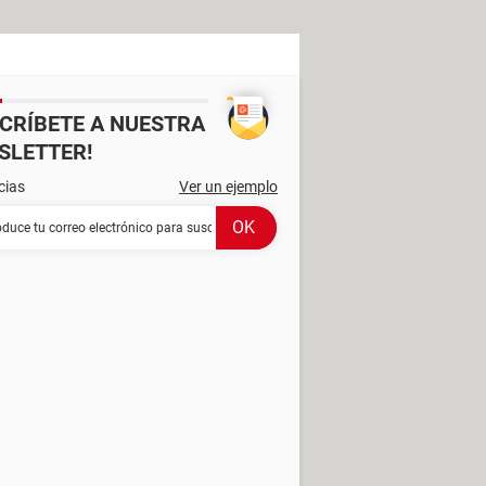
SCRÍBETE A NUESTRA
SLETTER!
cias
Ver un ejemplo