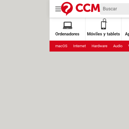
Ordenadores
Móviles y tablets
Ap
macOS
Internet
Hardware
Audio