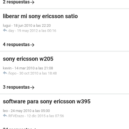
2 respuestas
liberar mi sony ericsson satio
lugui
-
18 jun 2010 a las 22:20
day
-
19 may 2012 a las 00:16
4 respuestas
sony ericsson w205
kevin
-
14 mar 2010 a las 21:08
ñopo
-
30 oct 2010 a las 18:48
3 respuestas
software para sony ericsson w395
leo
-
24 may 2010 a las 05:00
RFVErazo
-
12 dic 2015 a las 07:56