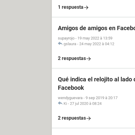
1 respuesta
Amigos de amigos en Facebo
supayrojo
-
19 may 2022 à 13:59
gslaura
-
24 may 2022 à 04:12
2 respuestas
Qué indica el relojito al lad
Facebook
wendyguevara
-
9 sep 2019 à 20:17
Ki
-
27 jul 2020 à 08:24
2 respuestas