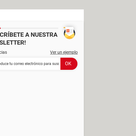
SCRÍBETE A NUESTRA
SLETTER!
cias
Ver un ejemplo