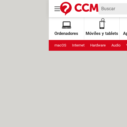
Ordenadores
Móviles y tablets
Ap
macOS
Internet
Hardware
Audio