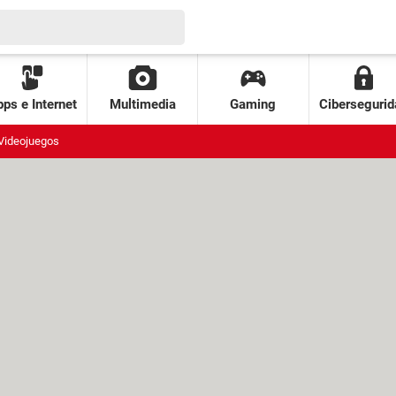
ps e Internet
Multimedia
Gaming
Cibersegurid
Videojuegos