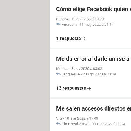
Cómo elige Facebook quien s
Bilbo84
-
10 ene 2022 à 01:31
Andream
-
11 may 2022 à 21:17
1 respuesta
Me da error al darle unirse 
Mobius
-
3 nov 2020 à 08:02
Jacqueline
-
23 ago 2023 à 23:39
13 respuestas
Me salen accesos directos e
Vivi
-
10 mar 2022 à 17:49
TheOneAboveAll
-
11 mar 2022 à 00:24