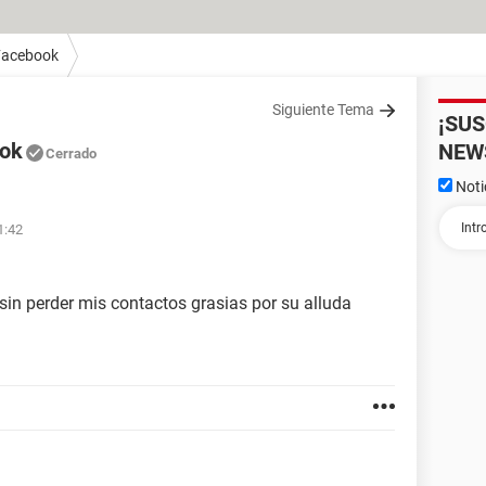
Facebook
Siguiente Tema
¡SU
ook
NEW
Cerrado
Noti
1:42
in perder mis contactos grasias por su alluda