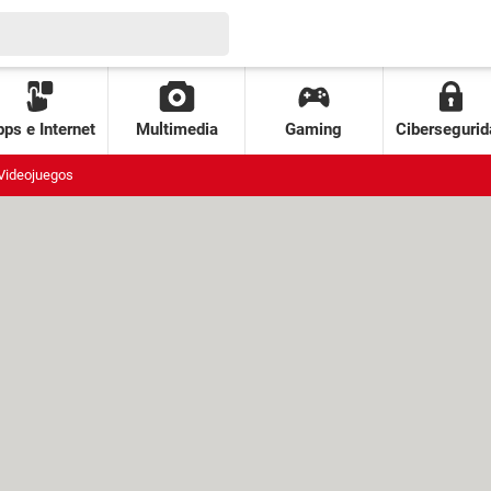
ps e Internet
Multimedia
Gaming
Cibersegurid
Videojuegos