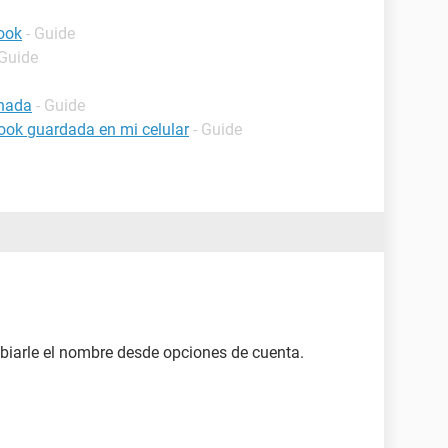
ook
- Guide
 Guide
inada
- Guide
ook guardada en mi celular
- Guide
iarle el nombre desde opciones de cuenta.