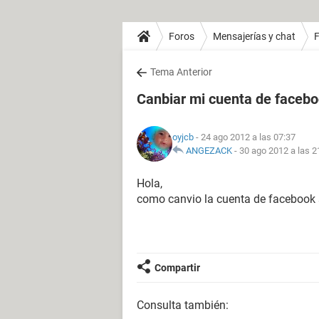
Foros
Mensajerías y chat
Tema Anterior
Canbiar mi cuenta de faceb
oyjcb
- 24 ago 2012 a las 07:37
ANGEZACK
-
30 ago 2012 a las 2
Hola,
como canvio la cuenta de facebook s
Compartir
Consulta también: