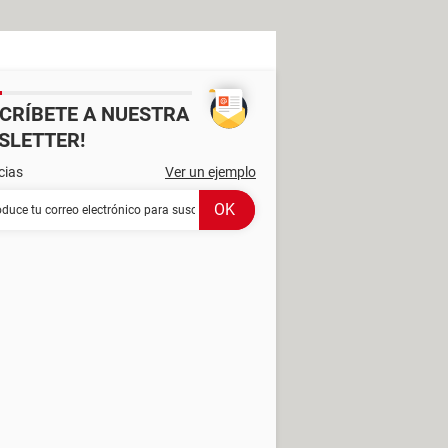
SCRÍBETE A NUESTRA
SLETTER!
cias
Ver un ejemplo