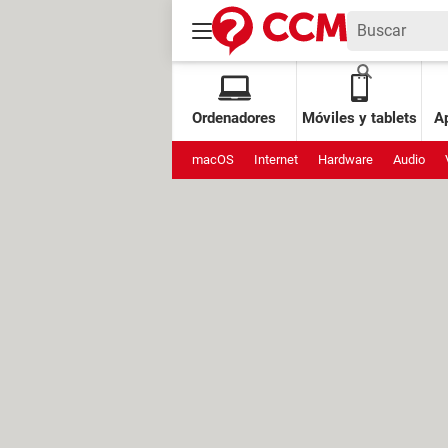
Ordenadores
Móviles y tablets
Ap
macOS
Internet
Hardware
Audio