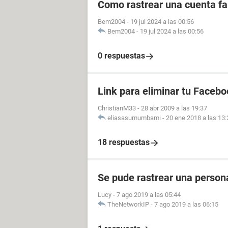
Como rastrear una cuenta fal
Bem2004
-
19 jul 2024 a las 00:56
Bem2004
-
19 jul 2024 a las 00:56
0 respuestas
Link para eliminar tu Facebo
ChristianM33
-
28 abr 2009 a las 19:37
eliasasumumbami
-
20 ene 2018 a las 13:
18 respuestas
Se pude rastrear una perso
Lucy
-
7 ago 2019 a las 05:44
TheNetworkIP
-
7 ago 2019 a las 06:15