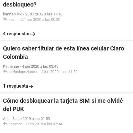
desbloqueo?
kanna kikio
-
23 jul 2012 a las 17:16
kevin
-
27 mar 2020 a las 00:30
4 respuestas
Quiero saber titular de esta línea celular Claro
Colombia
Katherine
-
4 jun 2020 a las 03:45
carloslopezjurado
-
4 jun 2020 a las 11:39
1 respuesta
Cómo desbloquear la tarjeta SIM si me olvidé
del PUK
Ana
-
3 sep 2019 a las 01:53
ceszarv
-
3 sep 2019 a las 07:34