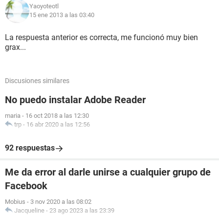
Yaoyoteotl
15 ene 2013 a las 03:40
La respuesta anterior es correcta, me funcionó muy bien
grax...
Discusiones similares
No puedo instalar Adobe Reader
maria
-
16 oct 2018 a las 12:30
trp
-
16 abr 2020 a las 12:56
92 respuestas
Me da error al darle unirse a cualquier grupo de
Facebook
Mobius
-
3 nov 2020 a las 08:02
Jacqueline
-
23 ago 2023 a las 23:39