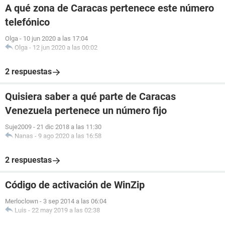
A qué zona de Caracas pertenece este número
telefónico
Olga
-
10 jun 2020 a las 17:04
Olga
-
12 jun 2020 a las 00:02
2 respuestas
Quisiera saber a qué parte de Caracas
Venezuela pertenece un número fijo
Suje2009
-
21 dic 2018 a las 11:30
Nanas
-
9 ago 2020 a las 16:58
2 respuestas
Código de activación de WinZip
Merloclown
-
3 sep 2014 a las 06:04
Luis
-
22 may 2019 a las 02:38