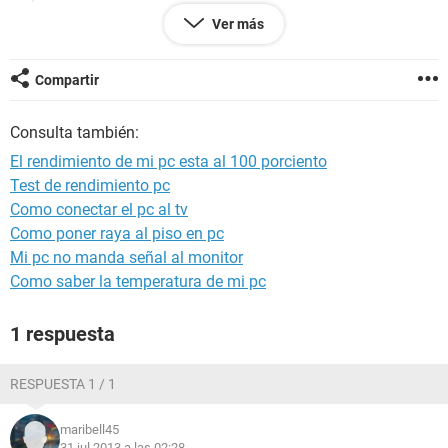
"PC core 2 duo 2.4ghz
Ver más
2gb de ram
DD=160gb
windows xp sp3
Compartir
Consulta también:
El rendimiento de mi pc esta al 100 porciento
Test de rendimiento pc
Como conectar el pc al tv
Como poner raya al piso en pc
Mi pc no manda señal al monitor
Como saber la temperatura de mi pc
1 respuesta
RESPUESTA 1 / 1
maribell45
31 jul 2013 a las 02:28