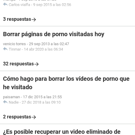
Carlos-vialfa
-
9 sep 2015 a las 02:56
3 respuestas
Borrar páginas de porno visitadas hoy
venicio torres
-
29 sep 2013 a las 02:47
Tinmar
-
14 abr 2020 a las 06:34
32 respuestas
Cómo hago para borrar los vídeos de porno que
he visitado
paisaman
-
17 dic 2015 a las 21:55
Nadie
-
27 dic 2018 a las 09:10
2 respuestas
¿Es posible recuperar un video eliminado de