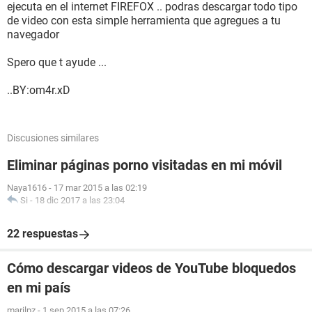
ejecuta en el internet FIREFOX .. podras descargar todo tipo
de video con esta simple herramienta que agregues a tu
navegador
Spero que t ayude ...
..BY:om4r.xD
Discusiones similares
Eliminar páginas porno visitadas en mi móvil
Naya1616
-
17 mar 2015 a las 02:19
Si
-
18 dic 2017 a las 23:04
22 respuestas
Cómo descargar videos de YouTube bloquedos
en mi país
marilpz
-
1 sep 2015 a las 07:26