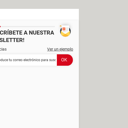
SCRÍBETE A NUESTRA
SLETTER!
cias
Ver un ejemplo