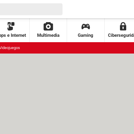
ps e Internet
Multimedia
Gaming
Cibersegurid
Videojuegos