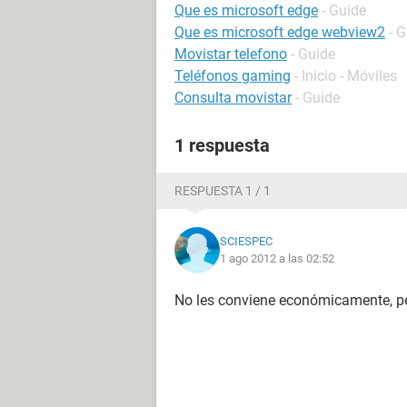
Que es microsoft edge
- Guide
Que es microsoft edge webview2
- 
Movistar telefono
- Guide
Teléfonos gaming
- Inicio - Móviles
Consulta movistar
- Guide
1 respuesta
RESPUESTA 1 / 1
SCIESPEC
1 ago 2012 a las 02:52
No les conviene económicamente, pe