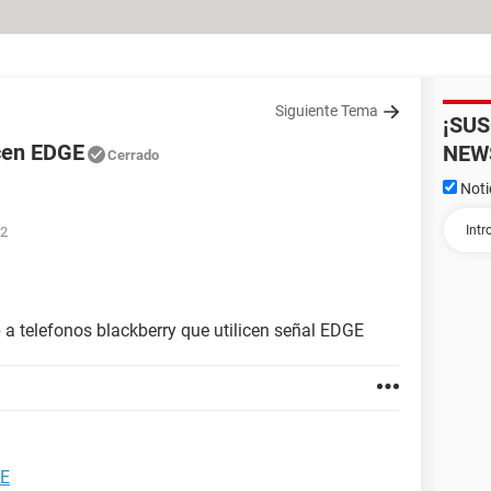
Siguiente Tema
¡SU
icen EDGE
NEW
Cerrado
Noti
52
 a telefonos blackberry que utilicen señal EDGE
GE