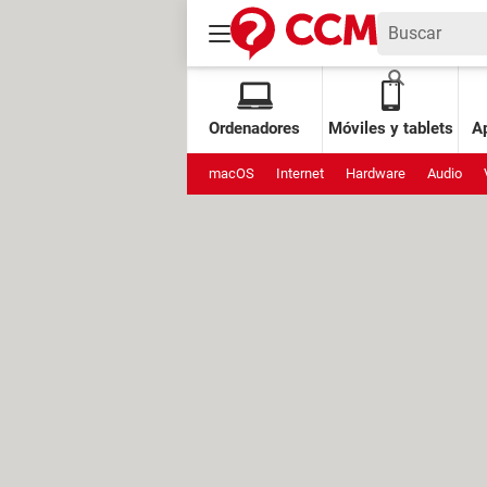
Ordenadores
Móviles y tablets
Ap
macOS
Internet
Hardware
Audio