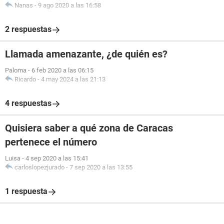
Nanas
-
9 ago 2020 a las 16:58
2 respuestas
Llamada amenazante, ¿de quién es?
Paloma
-
6 feb 2020 a las 06:15
Ricardo
-
4 may 2024 a las 21:13
4 respuestas
Quisiera saber a qué zona de Caracas
pertenece el número
Luisa
-
4 sep 2020 a las 15:41
carloslopezjurado
-
7 sep 2020 a las 13:55
1 respuesta