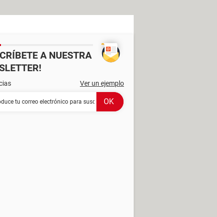
SCRÍBETE A NUESTRA
SLETTER!
cias
Ver un ejemplo