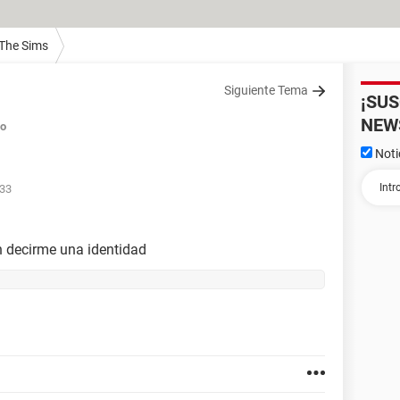
 The Sims
Siguiente Tema
¡SU
NEW
do
Noti
:33
an decirme una identidad