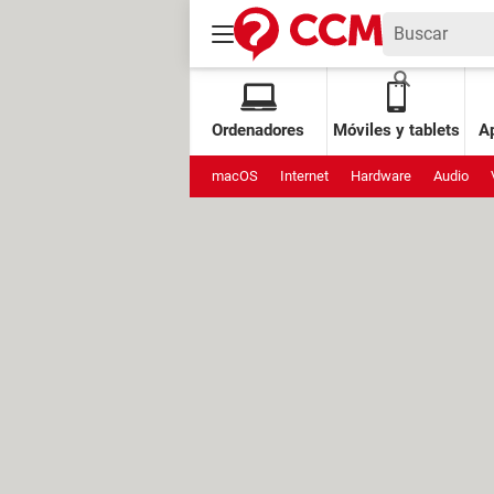
Ordenadores
Móviles y tablets
Ap
macOS
Internet
Hardware
Audio