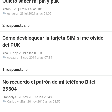
Quiero saber mi pin y puk
Antoni
-
23 jul 2021 a las 18:05
gslaura
-
23 jul 2021 a las 21:05
2 respuestas
Cómo desbloquear la tarjeta SIM si me olvidé
del PUK
Ana
-
3 sep 2019 a las 01:53
ceszarv
-
3 sep 2019 a las 07:34
1 respuesta
No recuerdo el patrón de mi teléfono Bitel
B9504
Francelys
-
20 nov 2019 a las 23:48
Carlos-vialfa
-
20 nov 2019 a las 23:59