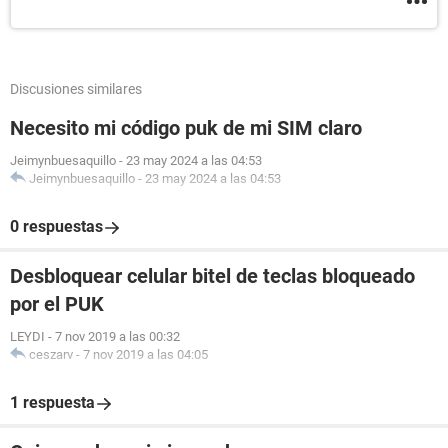
Discusiones similares
Necesito mi código puk de mi SIM claro
Jeimynbuesaquillo
-
23 may 2024 a las 04:53
Jeimynbuesaquillo
-
23 may 2024 a las 04:53
0 respuestas
Desbloquear celular bitel de teclas bloqueado
por el PUK
LEYDI
-
7 nov 2019 a las 00:32
ceszarv
-
7 nov 2019 a las 04:05
1 respuesta