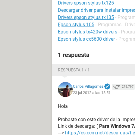
Drivers epson stylus tx125
Descargar driver para instalar impr
Drivers epson stylus tx135
- Program
Epson stylus 105
- Programas - Driv
Epson stylus tx420w drivers
- Progr
Epson stylus cx5600 driver
- Program
1 respuesta
RESPUESTA 1 / 1
Carlos Villagómez
278.797
23 jul 2012 a las 18:51
Hola
Probaste con este driver de la impre
Link de descarga: (
Para Windows 7
--->
https://es.ccm.net/descargas/he