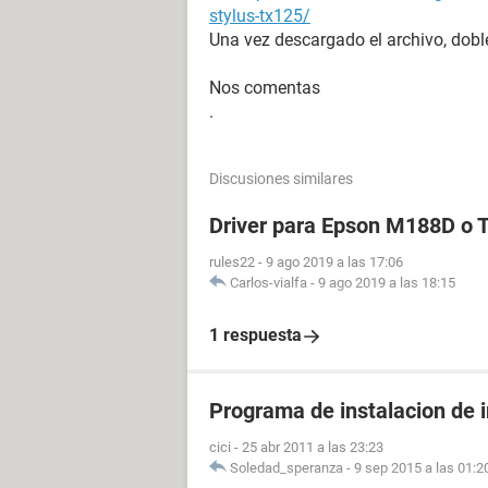
stylus-tx125/
Una vez descargado el archivo, doble
Nos comentas
.
Discusiones similares
Driver para Epson M188D o
rules22
-
9 ago 2019 a las 17:06
Carlos-vialfa
-
9 ago 2019 a las 18:15
1 respuesta
Programa de instalacion de 
cici
-
25 abr 2011 a las 23:23
Soledad_speranza
-
9 sep 2015 a las 01:2