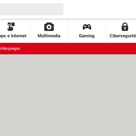
ps e Internet
Multimedia
Gaming
Cibersegurid
Videojuegos