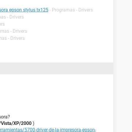
esora epson stylus tx125
- Programas - Drivers
as - Drivers
ers
amas - Drivers
as - Drivers
sora?
/Vista/XP/2000
)
rramientas/5700-driver-de-la-impresora-epson-