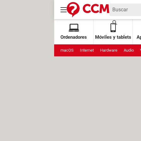
Ordenadores
Móviles y tablets
Ap
macOS
Internet
Hardware
Audio