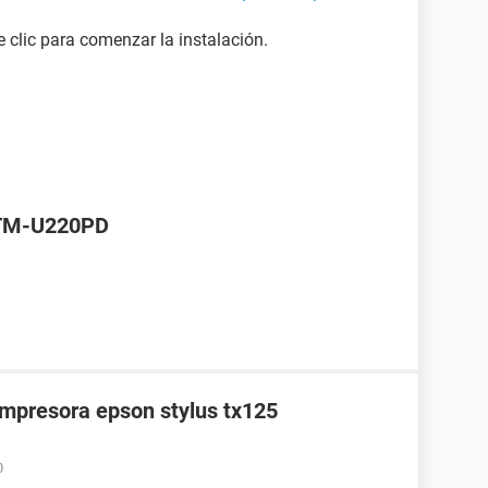
 clic para comenzar la instalación.
 TM-U220PD
impresora epson stylus tx125
0