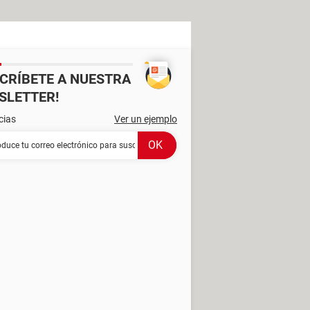
SCRÍBETE A NUESTRA
SLETTER!
cias
Ver un ejemplo