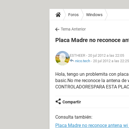
Foros
Windows
Tema Anterior
Placa Madre no reconoce ant
ESTHEER
- 20 jul 2012 a las 22:05
nico.tech
-
20 jul 2012 a las 22:25
Hola, tengo un problemita con pla
basic.No me reconoce la antena d
CONTROLADORESPARA ESTA PLA
Compartir
Consulta también:
Placa Madre no reconoce antena wi 