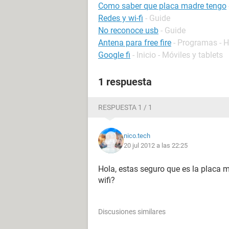
Como saber que placa madre tengo
Redes y wi-fi
- Guide
No reconoce usb
- Guide
Antena para free fire
- Programas - 
Google fi
- Inicio - Móviles y tablets
1 respuesta
RESPUESTA 1 / 1
nico.tech
20 jul 2012 a las 22:25
Hola, estas seguro que es la placa ma
wifi?
Discusiones similares