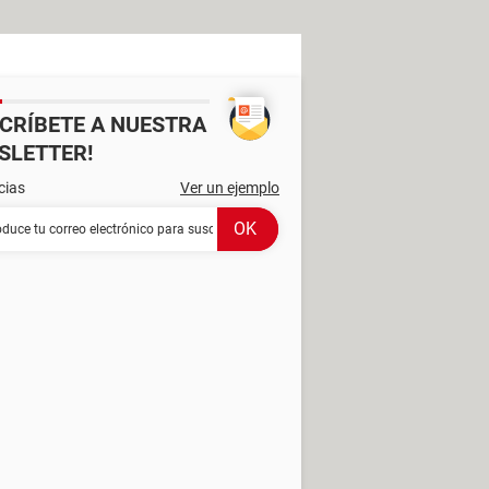
SCRÍBETE A NUESTRA
SLETTER!
cias
Ver un ejemplo