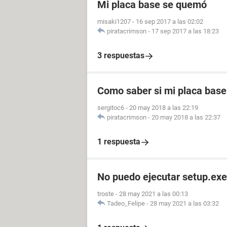
Mi placa base se quemó
misaki1207
-
16 sep 2017 a las 02:02
piratacrimson
-
17 sep 2017 a las 18:23
3 respuestas
Como saber si mi placa bas
sergitoc6
-
20 may 2018 a las 22:19
piratacrimson
-
20 may 2018 a las 22:37
1 respuesta
No puedo ejecutar setup.exe
troste
-
28 may 2021 a las 00:13
Tadeo_Felipe
-
28 may 2021 a las 03:32