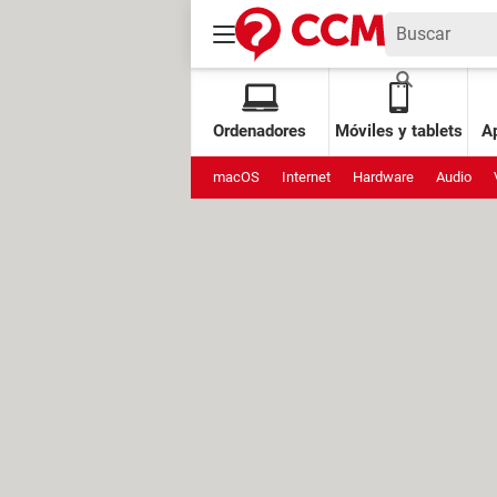
Ordenadores
Móviles y tablets
Ap
macOS
Internet
Hardware
Audio