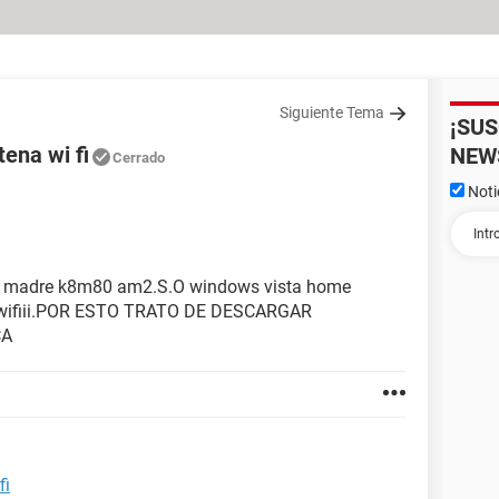
Siguiente Tema
¡SU
ena wi fi
NEW
Cerrado
Noti
ca madre k8m80 am2.S.O windows vista home
e wifiii.POR ESTO TRATO DE DESCARGAR
CA
fi