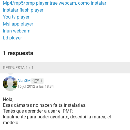
Mp4/mp5/pmp player trae webcam, como instalar
Instalar flash player
You tv player
Msi app player
Iriun webcam
Ld player
1 respuesta
RESPUESTA 1 / 1
AlanGM
1
16 jul 2012 a las 18:34
Hola,
Esas cámaras no hacen falta instalarlas.
Tenés que aprender a usar el PMP.
Igualmente para poder ayudarte, describí la marca, el
modelo.