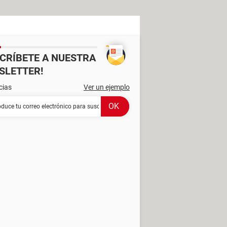
SCRÍBETE A NUESTRA
SLETTER!
cias
Ver un ejemplo