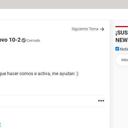
Siguiente Tema
¡SU
ovo 10-2
NEW
Cerrado
Noti
que hacer comos e activa, me ayudan :)
2