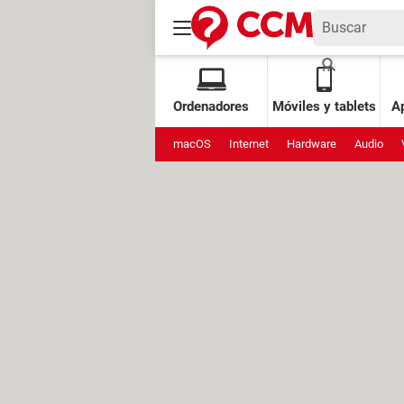
Ordenadores
Móviles y tablets
Ap
macOS
Internet
Hardware
Audio