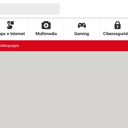
ps e Internet
Multimedia
Gaming
Cibersegurid
Videojuegos