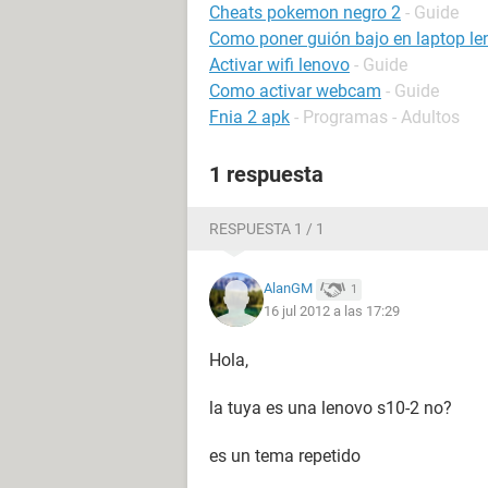
Cheats pokemon negro 2
- Guide
Como poner guión bajo en laptop le
Activar wifi lenovo
- Guide
Como activar webcam
- Guide
Fnia 2 apk
- Programas - Adultos
1 respuesta
RESPUESTA 1 / 1
AlanGM
1
16 jul 2012 a las 17:29
Hola,
la tuya es una lenovo s10-2 no?
es un tema repetido