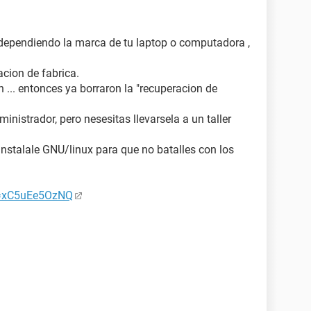
e dependiendo la marca de tu laptop o computadora ,
acion de fabrica.
n ... entonces ya borraron la "recuperacion de
inistrador, pero nesesitas llevarsela a un taller
 instalale GNU/linux para que no batalles con los
v=xC5uEe5OzNQ