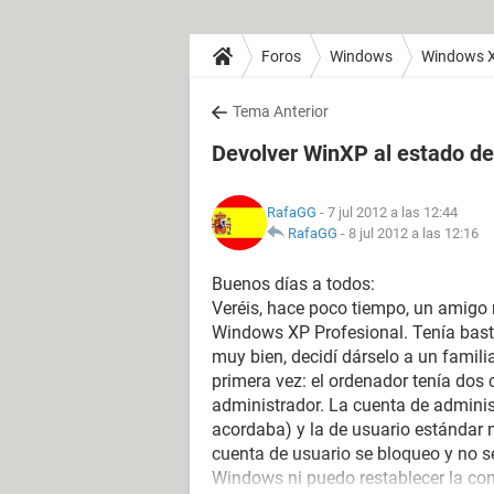
Foros
Windows
Windows 
Tema Anterior
Devolver WinXP al estado de
RafaGG
- 7 jul 2012 a las 12:44
RafaGG
-
8 jul 2012 a las 12:16
Buenos días a todos:
Veréis, hace poco tiempo, un amigo
Windows XP Profesional. Tenía bast
muy bien, decidí dárselo a un famil
primera vez: el ordenador tenía dos 
administrador. La cuenta de adminis
acordaba) y la de usuario estándar 
cuenta de usuario se bloqueo y no s
Windows ni puedo restablecer la co