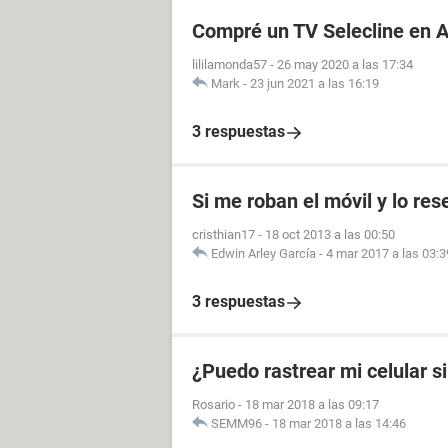
Compré un TV Selecline en Al
lililamonda57
-
26 may 2020 a las 17:34
Mark
-
23 jun 2021 a las 16:19
3 respuestas
Si me roban el móvil y lo res
cristhian17
-
18 oct 2013 a las 00:50
Edwin Arley García
-
4 mar 2017 a las 03:3
3 respuestas
¿Puedo rastrear mi celular si
Rosario
-
18 mar 2018 a las 09:17
SEMM96
-
18 mar 2018 a las 14:46