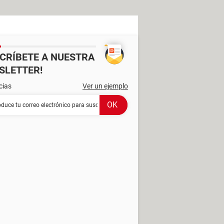
SCRÍBETE A NUESTRA
SLETTER!
cias
Ver un ejemplo