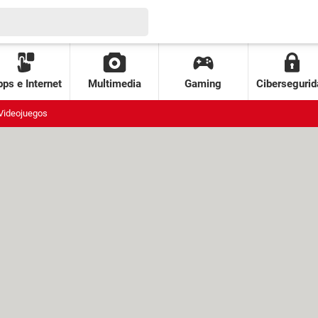
ps e Internet
Multimedia
Gaming
Cibersegurid
Videojuegos