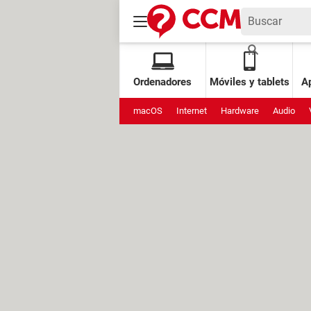
Ordenadores
Móviles y tablets
Ap
macOS
Internet
Hardware
Audio