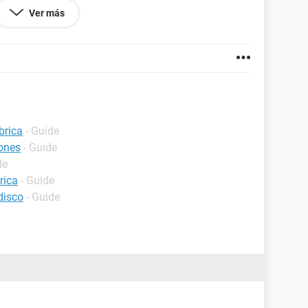
me Premium dando a F9 en el arranque se puede
Ver más
uevo. ¿No hay una opción parecida para Windows
 grabar CDs de Windows en PensDrivers y
 se hace.
brica
- Guide
tones
- Guide
de
rica
- Guide
disco
- Guide