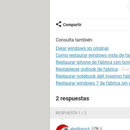
está rota. Sé que en Windows 7 Ho
desinstalar e instalar Wndows de n
XP? También he oído que se pueden
ejecutarlo al inicio, pero no sé cómo
Compartir
Muchas gracias a todos.
Consulta también:
Dejar windows xp original
Como restaurar windows vista de fa
Restaurar iphone de fábrica con bo
Restablecer outlook de fabrica
- Gui
Restaurar notebook dell inspiron fab
Restaurar windows 7 de fábrica sin 
2 respuestas
RESPUESTA 1 / 2
alexlikerock
5