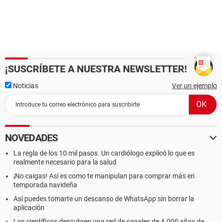
¡SUSCRÍBETE A NUESTRA NEWSLETTER!
Noticias
Ver un ejemplo
NOVEDADES
La regla de los 10 mil pasos. Un cardiólogo explicó lo que es
realmente necesario para la salud
¡No caigas! Así es como te manipulan para comprar más en
temporada navideña
Así puedes tomarte un descanso de WhatsApp sin borrar la
aplicación
Los científicos descubren una red de canales de 4.000 años de