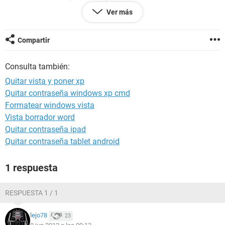
instalacion con el windws Xp y si no puedo cambiar la conf,
Ver más
de SATA a IDE tambien se me hace raro.. alguien me puede
confirmar la version de que solo puedo intalar VISTA..???
aclarando un punto, el win, que tenia mi compaq en un inicio
Compartir
era vista.. ayuda plis..!!!!
Consulta también:
Quitar vista y poner xp
Quitar contraseña windows xp cmd
Formatear windows vista
Vista borrador word
Quitar contraseña ipad
Quitar contraseña tablet android
1 respuesta
RESPUESTA 1 / 1
lejo78
23