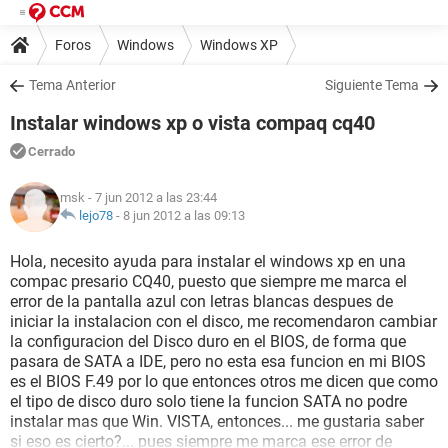
Foros
Windows
Windows XP
Tema Anterior
Siguiente Tema
Instalar windows xp o vista compaq cq40
Cerrado
msk
- 7 jun 2012 a las 23:44
lejo78
-
8 jun 2012 a las 09:13
Hola, necesito ayuda para instalar el windows xp en una
compac presario CQ40, puesto que siempre me marca el
error de la pantalla azul con letras blancas despues de
iniciar la instalacion con el disco, me recomendaron cambiar
la configuracion del Disco duro en el BIOS, de forma que
pasara de SATA a IDE, pero no esta esa funcion en mi BIOS
es el BIOS F.49 por lo que entonces otros me dicen que como
el tipo de disco duro solo tiene la funcion SATA no podre
instalar mas que Win. VISTA, entonces... me gustaria saber
si eso es cierto?... pues siempre me marca ese error de