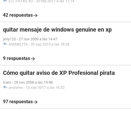
ELL FIFFAS XD
-
20 feb 2017 a las 17:14
42 respuestas
quitar mensaje de windows genuine en xp
jimy123
-
27 nov 2009 a las 14:47
ANIMELITA
-
20 sep 2015 a las 18:28
9 respuestas
Cómo quitar aviso de XP Profesional pirata
icaro
-
28 nov 2008 a las 14:48
anonimo
-
13 sep 2017 a las 16:32
97 respuestas