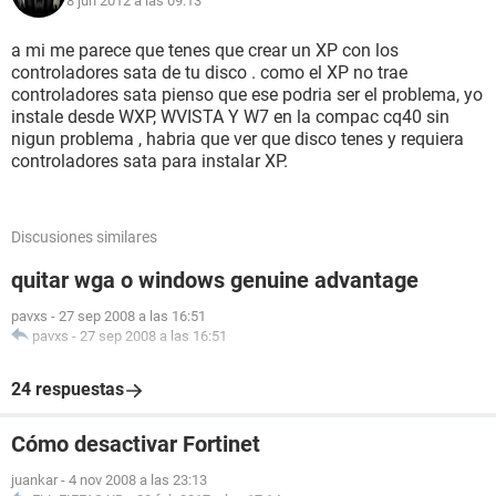
8 jun 2012 a las 09:13
a mi me parece que tenes que crear un XP con los
controladores sata de tu disco . como el XP no trae
controladores sata pienso que ese podria ser el problema, yo
instale desde WXP, WVISTA Y W7 en la compac cq40 sin
nigun problema , habria que ver que disco tenes y requiera
controladores sata para instalar XP.
Discusiones similares
quitar wga o windows genuine advantage
pavxs
-
27 sep 2008 a las 16:51
pavxs
-
27 sep 2008 a las 16:51
24 respuestas
Cómo desactivar Fortinet
juankar
-
4 nov 2008 a las 23:13