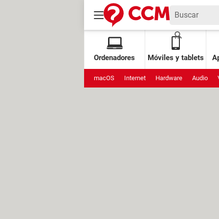
Ordenadores
Móviles y tablets
Ap
macOS
Internet
Hardware
Audio