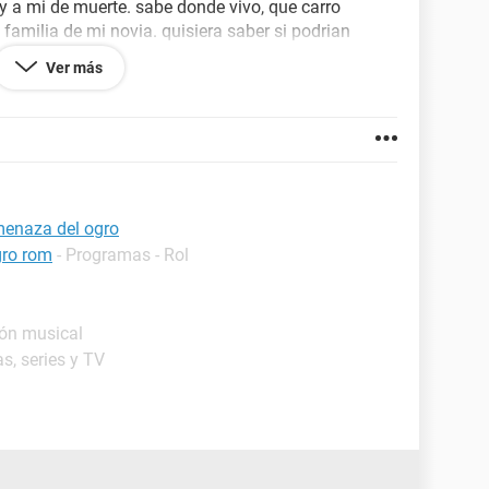
 a mi de muerte. sabe donde vivo, que carro
 familia de mi novia. quisiera saber si podrian
 control. no l otengo agregado de amigo ni mi novia
Ver más
5 de mis amigos y como 20 de mi novia. y manda
o hubicar a esa persona fisicamente. por que
e hace un buen de tiempo. por favor ayudar
menaza del ogro
gro rom
- Programas - Rol
ión musical
as, series y TV