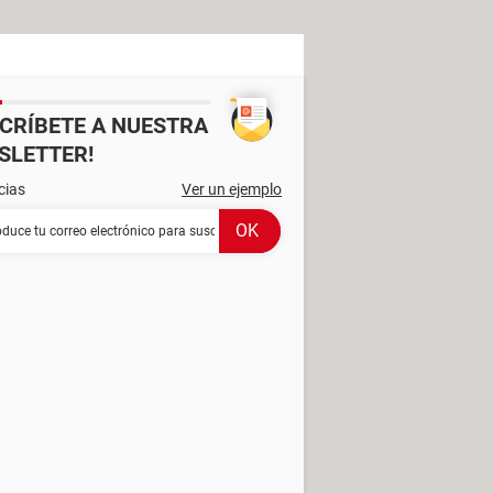
SCRÍBETE A NUESTRA
SLETTER!
cias
Ver un ejemplo