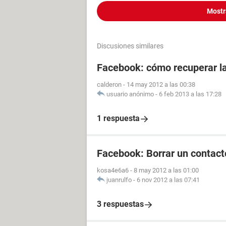
Mostr
Discusiones similares
Facebook: cómo recuperar la
calderon
-
14 may 2012 a las 00:38
usuario anónimo
-
6 feb 2013 a las 17:28
1 respuesta
Facebook: Borrar un contact
kosa4e6a6
-
8 may 2012 a las 01:00
juanrulfo
-
6 nov 2012 a las 07:41
3 respuestas