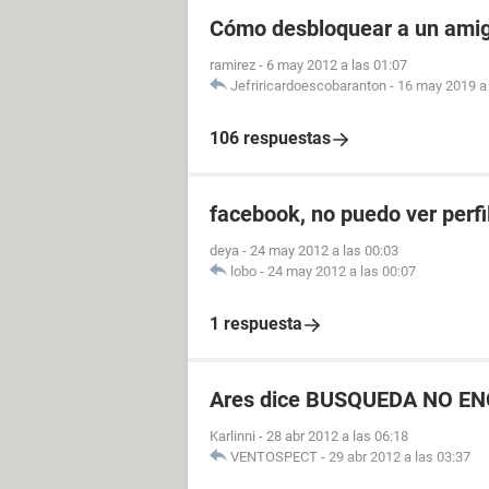
Cómo desbloquear a un ami
ramirez
-
6 may 2012 a las 01:07
Jefriricardoescobaranton
-
16 may 2019 a 
106 respuestas
facebook, no puedo ver perfi
deya
-
24 may 2012 a las 00:03
lobo
-
24 may 2012 a las 00:07
1 respuesta
Ares dice BUSQUEDA NO 
Karlinni
-
28 abr 2012 a las 06:18
VENTOSPECT
-
29 abr 2012 a las 03:37