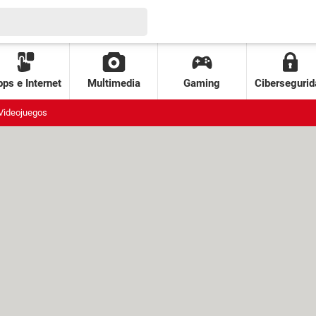
ps e Internet
Multimedia
Gaming
Cibersegurid
Videojuegos