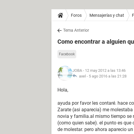
Foros
Mensajerías y chat
Tema Anterior
Como encontrar a alguien q
Facebook
JOBA
- 12 may 2012 a las 13:46
axel -
5 ago 2016 a las 21:28
Hola,
ayuda por favor les contaré. hace 
Zarate (asi aparecia) me molestab
novia y familia.al mismo tiempo se
(como quien sabe). el punto es que c
de molestar. pero ahora aparecio u