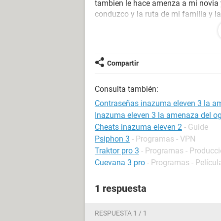
tambien le hace amenza a mi novia y
conduzco y la ruta de mi familia y la
ayudarme es que esto ya se salio de
ni yo. per oesa persona agrego a 1
privados con amenazas.
Compartir
por favor si alguien sabe como pued
parece que nos tiene vigilados desd
Consulta también:
URGENTE
Contraseñas inazuma eleven 3 la a
Inazuma eleven 3 la amenaza del o
Cheats inazuma eleven 2
- Guide
Psiphon 3
- Programas - VPN
Traktor pro 3
- Programas - Producc
Cuevana 3 pro
- Programas - Películ
1 respuesta
RESPUESTA 1 / 1