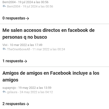
Bem2004
-
19 jul 2024 a las 00:56
Bem2004
-
19 jul 2024 a las 00:56
0 respuestas
Me salen accesos directos en facebook de
personas q no busco
Vivi
-
10 mar 2022 a las 17:49
TheOneAboveAll
-
11 mar 2022 a las 00:24
1 respuesta
Amigos de amigos en Facebook incluye a los
amigos
supayrojo
-
19 may 2022 a las 13:59
gslaura
-
24 may 2022 a las 04:12
2 respuestas