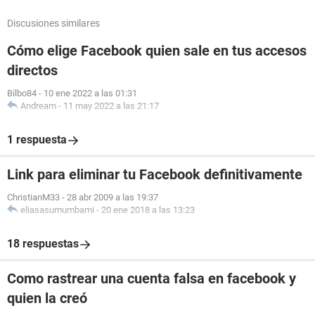
Discusiones similares
Cómo elige Facebook quien sale en tus accesos
directos
Bilbo84
-
10 ene 2022 a las 01:31
Andream
-
11 may 2022 a las 21:17
1 respuesta
Link para eliminar tu Facebook definitivamente
ChristianM33
-
28 abr 2009 a las 19:37
eliasasumumbami
-
20 ene 2018 a las 13:23
18 respuestas
Como rastrear una cuenta falsa en facebook y
quien la creó