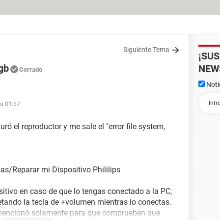
Siguiente Tema
¡SU
gb
NEW
Cerrado
Noti
s 01:37
ó el reproductor y me sale el "error file system,
as/Reparar mi Dispositivo Phililips
sitivo en caso de que lo tengas conectado a la PC,
etando la tecla de +volumen mientras lo conectas.
s mencionó solamente para que comprueben que