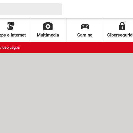
ps e Internet
Multimedia
Gaming
Cibersegurid
Videojuegos