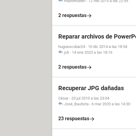
mazonruben
-
12 feb 2015 a las 22:59
2 respuestas
Reparar archivos de PowerP
hugoescobar24
-
10 dic 2014 a las 18:54
juli
-
14 ene 2023 a las 18:16
2 respuestas
Recuperar JPG dañadas
César
-
23 jul 2010 a las 23:04
José_Bautista
-
6 mar 2020 a las 14:30
23 respuestas