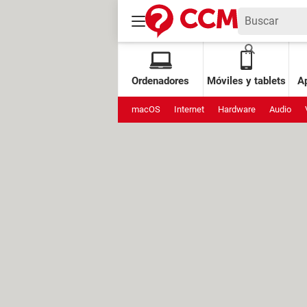
Ordenadores
Móviles y tablets
Ap
macOS
Internet
Hardware
Audio