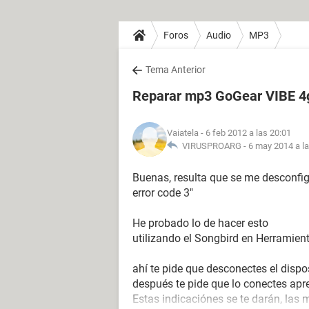
Foros
Audio
MP3
Tema Anterior
Reparar mp3 GoGear VIBE 4
Vaiatela
- 6 feb 2012 a las 20:01
VIRUSPROARG -
6 may 2014 a la
Buenas, resulta que se me desconfigur
error code 3"
He probado lo de hacer esto
utilizando el Songbird en Herramient
ahí te pide que desconectes el dispo
después te pide que lo conectes apr
Estas indicaciónes se te darán, la