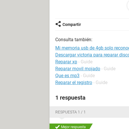
están realizando los pasos correctos
Firnware (en otras palabras el sistem
fabricación.
Compartir
pero cuando supuestamente está act
Consulta también:
También he probado a pulsar volume
en este caso no me sale nada, parece
Mi memoria usb de 4gb solo recon
Descargar victoria para reparar disc
¿qué mas puedo hacer?? Muchas gr
Reparar xp
- Guide
Reparar movil mojado
- Guide
Que es mp3
- Guide
Reparar el registro
- Guide
1 respuesta
RESPUESTA 1 / 1
Mejor respuesta