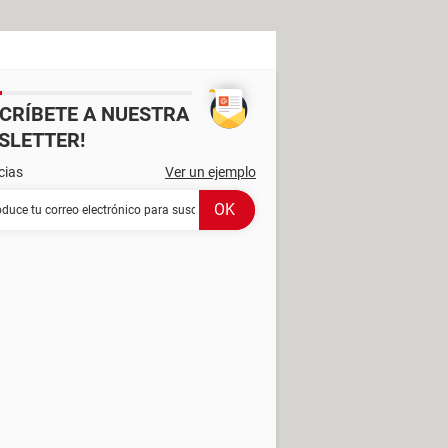
SCRÍBETE A NUESTRA
SLETTER!
cias
Ver un ejemplo