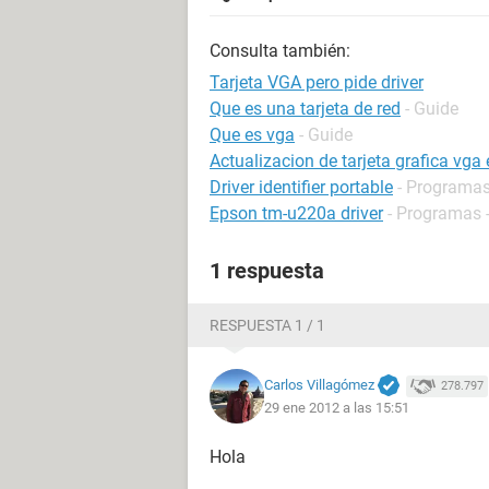
Consulta también:
Tarjeta VGA pero pide driver
Que es una tarjeta de red
- Guide
Que es vga
- Guide
Actualizacion de tarjeta grafica vga
Driver identifier portable
- Programas 
Epson tm-u220a driver
- Programas -
1 respuesta
RESPUESTA 1 / 1
Carlos Villagómez
278.797
29 ene 2012 a las 15:51
Hola