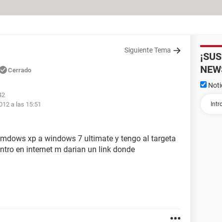
Siguiente Tema
¡SU
NEW
Cerrado
Noti
42
012 a las 15:51
mdows xp a windows 7 ultimate y tengo al targeta
ntro en internet m darian un link donde