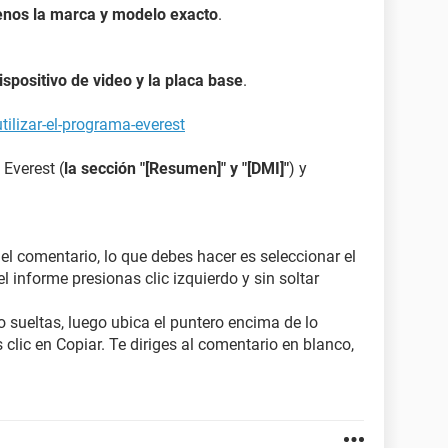
enos la marca y modelo exacto
.
dispositivo de video y la placa base
.
ilizar-el-programa-everest
 Everest (
la sección "[Resumen]" y "[DMI]"
) y
 el comentario, lo que debes hacer es seleccionar el
l informe presionas clic izquierdo y sin soltar
o sueltas, luego ubica el puntero encima de lo
 clic en Copiar. Te diriges al comentario en blanco,