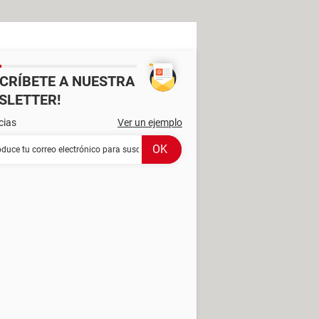
SCRÍBETE A NUESTRA
SLETTER!
cias
Ver un ejemplo