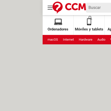
Ordenadores
Móviles y tablets
Ap
macOS
Internet
Hardware
Audio