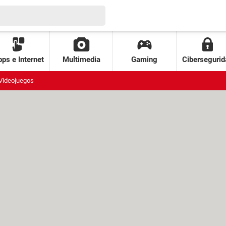
ps e Internet
Multimedia
Gaming
Cibersegurid
Videojuegos