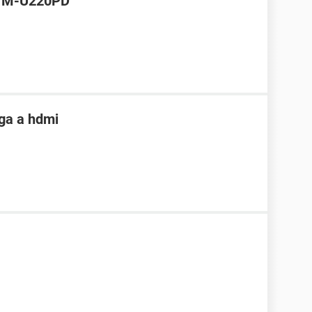
 TM-U220PD
vga a hdmi