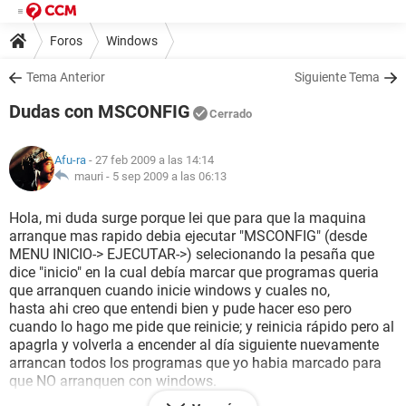
Foros
Windows
Tema Anterior
Siguiente Tema
Dudas con MSCONFIG
Cerrado
Afu-ra
- 27 feb 2009 a las 14:14
mauri -
5 sep 2009 a las 06:13
Hola, mi duda surge porque lei que para que la maquina
arranque mas rapido debia ejecutar "MSCONFIG" (desde
MENU INICIO-> EJECUTAR->) selecionando la pesaña que
dice "inicio" en la cual debía marcar que programas queria
que arranquen cuando inicie windows y cuales no,
hasta ahi creo que entendi bien y pude hacer eso pero
cuando lo hago me pide que reinicie; y reinicia rápido pero al
apagrla y volverla a encender al día siguiente nuevamente
arrancan todos los programas que yo habia marcado para
que NO arranquen con windows.