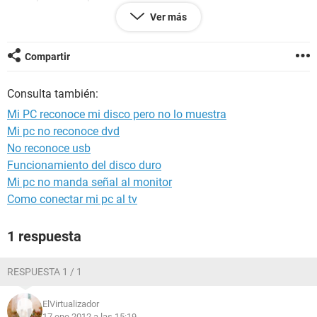
Ver más
windows 7
Alguien me puede ayudar, tengo informacion muy valiosa.
Compartir
Consulta también:
Mi PC reconoce mi disco pero no lo muestra
Mi pc no reconoce dvd
No reconoce usb
Funcionamiento del disco duro
Mi pc no manda señal al monitor
Como conectar mi pc al tv
1 respuesta
RESPUESTA 1 / 1
ElVirtualizador
17 ene 2012 a las 15:19