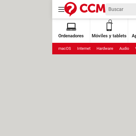
Ordenadores
Móviles y tablets
Ap
macOS
Internet
Hardware
Audio