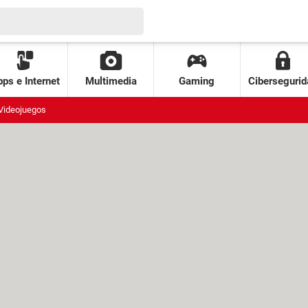
ps e Internet
Multimedia
Gaming
Cibersegurid
Videojuegos