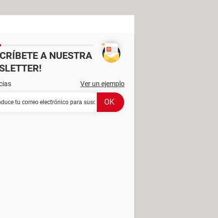
SCRÍBETE A NUESTRA
SLETTER!
cias
Ver un ejemplo