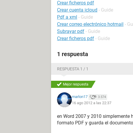
Crear ficheros pdf
Crear cuenta icloud
- Guide
Pdf a xml
- Guide
Crear correo electrónico hotmail
- Gu
Subrayar pdf
- Guide
Crear ficheros pdf
- Guide
1 respuesta
RESPUESTA 1 / 1
Mejor respuesta
marlon17
3.574
16 ago 2012 a las 22:37
en Word 2007 y 2010 simplemente haz
formato PDF y guarda el document