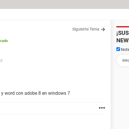
Siguiente Tema
¡SU
NEW
rrado
Noti
37
el y word con adobe 8 en windows 7