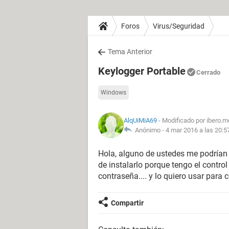
Foros
Virus/Seguridad
Tema Anterior
Keylogger Portable
Cerrado
Windows
AlqUiMiA69
- Modificado por ibero.m
Anónimo -
4 mar 2016 a las 20:5
Hola, alguno de ustedes me podrían
de instalarlo porque tengo el contro
contraseña.... y lo quiero usar para
Compartir