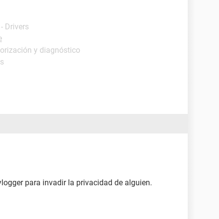
- Drivers
e
orización y diagnóstico
os
ylogger para invadir la privacidad de alguien.