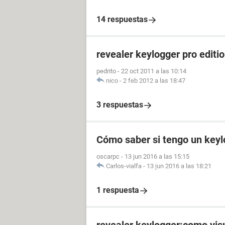
14 respuestas
revealer keylogger pro editi
pedrito
-
22 oct 2011 a las 10:14
nico
-
2 feb 2012 a las 18:47
3 respuestas
Cómo saber si tengo un keyl
oscarpc
-
13 jun 2016 a las 15:15
Carlos-vialfa
-
13 jun 2016 a las 18:21
1 respuesta