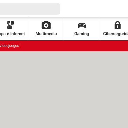
ps e Internet
Multimedia
Gaming
Cibersegurid
Videojuegos