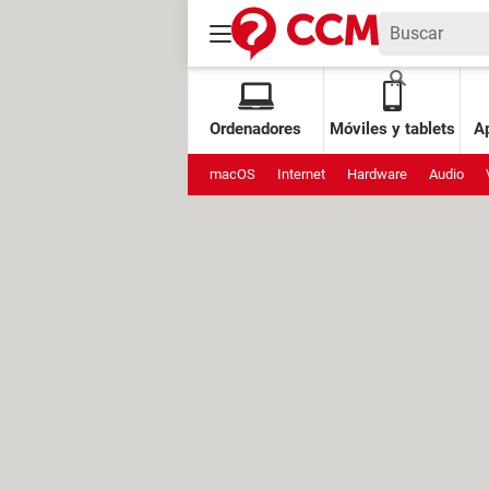
Ordenadores
Móviles y tablets
Ap
macOS
Internet
Hardware
Audio