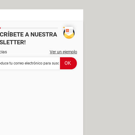
SCRÍBETE A NUESTRA
SLETTER!
cias
Ver un ejemplo