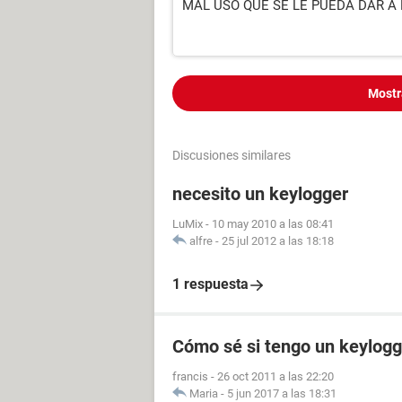
MAL USO QUE SE LE PUEDA DAR A
Mostr
Discusiones similares
necesito un keylogger
LuMix
-
10 may 2010 a las 08:41
alfre
-
25 jul 2012 a las 18:18
1 respuesta
Cómo sé si tengo un keylogg
francis
-
26 oct 2011 a las 22:20
Maria
-
5 jun 2017 a las 18:31