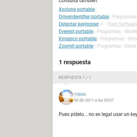
Consulta también:
Xxclone portable
Driveridentifier portable
- Programas 
Detectar keylogger
✓
-
Foro Softwar
Everest portable
- Programas - Monit
Kmspico portable
- Programas - Otr
Zoomit portable
- Programas - Otros
1 respuesta
RESPUESTA 1 / 1
TIGOG
30 dic 2011 a las 00:07
Pues pídelo... no es legal usar un ke