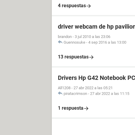
4 respuestas
driver webcam de hp pavilio
brandon
-
3 jul 2010 a las 23:06
Guennosuke
-
4 sep 2016 a las 13:00
13 respuestas
Drivers Hp G42 Notebook P
All1208
-
27 abr 2022 a las 05:21
piratacrimson
-
27 abr 2022 a las 11:15
1 respuesta