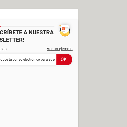
SCRÍBETE A NUESTRA
SLETTER!
cias
Ver un ejemplo