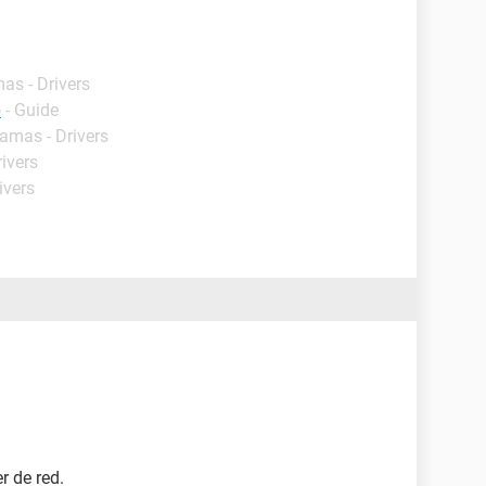
as - Drivers
p
- Guide
ramas - Drivers
ivers
ivers
r de red.