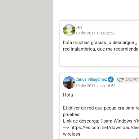
Jen
18 dic 2011 a las 22:23
hola muchas gracias lo descargue ,, l
red inalambrica, que me recomienda
Carlos Villagómez
278.797
19 dic 2011 a las 16:53
Hola
El driver de red que pegue era para r
pruebes.
Link de descarga: ( para Windows Vis
---> https://es.ccm.net/download/des
wireless