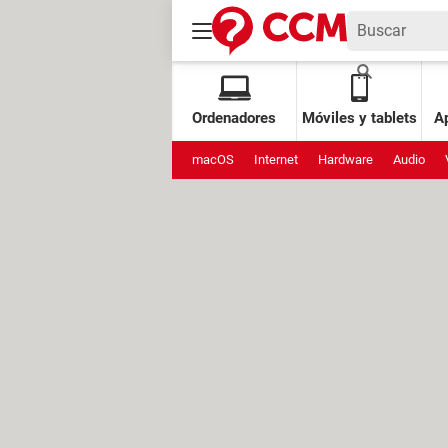
Ordenadores
Móviles y tablets
Ap
macOS
Internet
Hardware
Audio