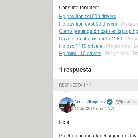
Consulta también:
Hp pavilion tx1000 drivers
Hp pavilion dv6000 drivers
- Program
Como poner guión bajo en laptop h
Drivers hp photosmart c4280
- Prog
Hp psc 1410 drivers
- Programas - Dr
Hp mini 110 drivers
- Programas - Dr
1 respuesta
RESPUESTA 1 / 1
Carlos Villagómez
278.797
16 dic 2011 a las 17:51
Hola
Prueba con instalar el siguiente drive