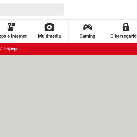
ps e Internet
Multimedia
Gaming
Cibersegurid
Videojuegos