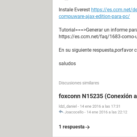
Instale Everest
https://es.ccm.net/
compuware-ajax-edition-para-pc/
Tutorial===>Generar un informe para 
https://es.ccm.net/faq/1683-como-ut
En su siguiente respuesta,porfavor c
saludos
Discusiones similares
foxconn N15235 (Conexión a 
ldzl_daniel
-
14 ene 2016 a las 17:31
Joacocello
-
14 ene 2016 a las 22:12
1 respuesta