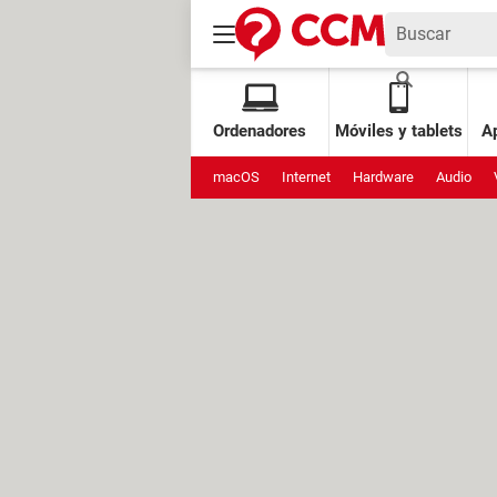
Ordenadores
Móviles y tablets
Ap
macOS
Internet
Hardware
Audio