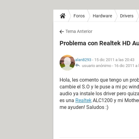
Foros
Hardware
Drivers
Tema Anterior
Problema con Realtek HD Au
alan8293
- 15 dic 2011 a las 20:43
usuario anónimo -
16 dic 2011 a 
Hola, les comento que tengo un pro
cambie el S.O y le puse a mi pc wind
audio ya instale los driver pero qui
es una
Realtek
ALC1200 y mi Mother
me ayuden! Saludos :)