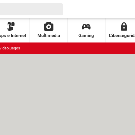
ps e Internet
Multimedia
Gaming
Cibersegurid
Videojuegos