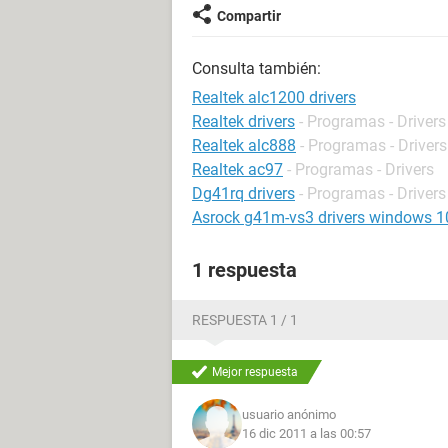
Compartir
Consulta también:
Realtek alc1200 drivers
Realtek drivers
- Programas - Drivers
Realtek alc888
- Programas - Drivers
Realtek ac97
- Programas - Drivers
Dg41rq drivers
- Programas - Drivers
Asrock g41m-vs3 drivers windows 1
1 respuesta
RESPUESTA 1 / 1
Mejor respuesta
usuario anónimo
16 dic 2011 a las 00:57