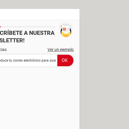
SCRÍBETE A NUESTRA
SLETTER!
cias
Ver un ejemplo