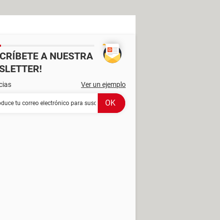
SCRÍBETE A NUESTRA
SLETTER!
cias
Ver un ejemplo