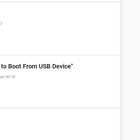
57
 to Boot From USB Device"
las 00:18