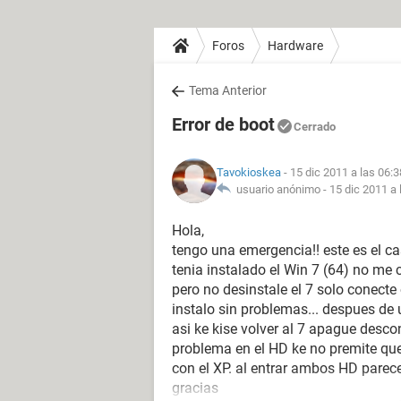
Foros
Hardware
Tema Anterior
Error de boot
Cerrado
Tavokioskea
- 15 dic 2011 a las 06:3
usuario anónimo -
15 dic 2011 a 
Hola,
tengo una emergencia!! este es el c
tenia instalado el Win 7 (64) no me c
pero no desinstale el 7 solo conecte
instalo sin problemas... despues de
asi ke kise volver al 7 apague desc
problema en el HD ke no premite que
con el XP. al entrar ambos HD parec
gracias