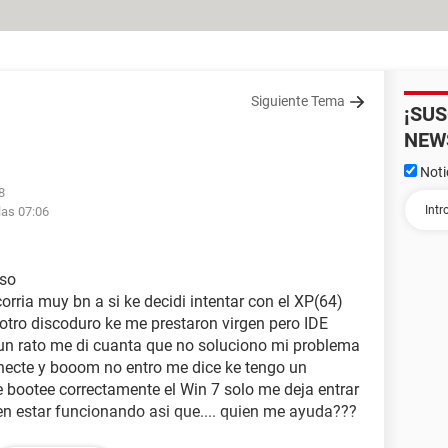
Siguiente Tema
¡SU
NEW
Noti
8
las 07:06
aso
orria muy bn a si ke decidi intentar con el XP(64)
 otro discoduro ke me prestaron virgen pero IDE
 un rato me di cuanta que no soluciono mi problema
onecte y booom no entro me dice ke tengo un
 bootee correctamente el Win 7 solo me deja entrar
en estar funcionando asi que.... quien me ayuda???