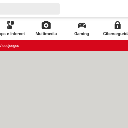
ps e Internet
Multimedia
Gaming
Cibersegurid
Videojuegos