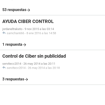
53 respuestas
AYUDA CIBER CONTROL
jordaneltraketo
-
9 nov 2015 a las 03:14
samchan666
-
8 ene 2016 a las 14:58
1 respuesta
Control de Ciber sin publicidad
servitecc2014
-
26 may 2014 a las 20:11
servitecc2014
-
26 may 2014 a las 20:18
3 respuestas