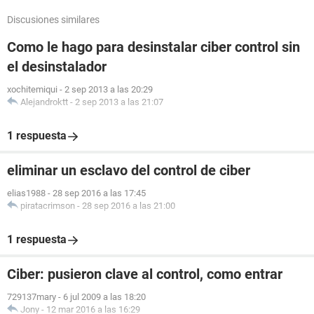
Discusiones similares
Como le hago para desinstalar ciber control sin
el desinstalador
xochitemiqui
-
2 sep 2013 a las 20:29
Alejandroktt
-
2 sep 2013 a las 21:07
1 respuesta
eliminar un esclavo del control de ciber
elias1988
-
28 sep 2016 a las 17:45
piratacrimson
-
28 sep 2016 a las 21:00
1 respuesta
Ciber: pusieron clave al control, como entrar
729137mary
-
6 jul 2009 a las 18:20
Jony
-
12 mar 2016 a las 16:29