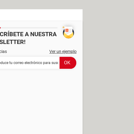
SCRÍBETE A NUESTRA
SLETTER!
cias
Ver un ejemplo