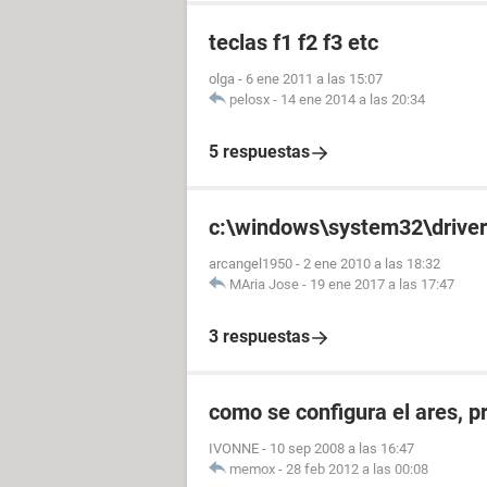
teclas f1 f2 f3 etc
olga
-
6 ene 2011 a las 15:07
pelosx
-
14 ene 2014 a las 20:34
5 respuestas
c:\windows\system32\driver
arcangel1950
-
2 ene 2010 a las 18:32
MAria Jose
-
19 ene 2017 a las 17:47
3 respuestas
como se configura el ares, p
IVONNE
-
10 sep 2008 a las 16:47
memox
-
28 feb 2012 a las 00:08