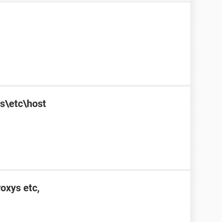
s\etc\host
roxys etc,