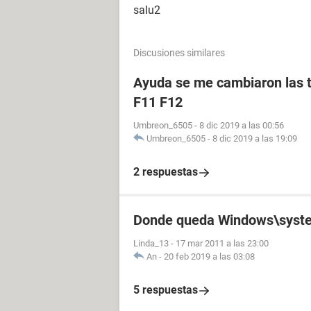
salu2
Discusiones similares
Ayuda se me cambiaron las t
F11 F12
Umbreon_6505
-
8 dic 2019 a las 00:56
Umbreon_6505
-
8 dic 2019 a las 19:09
2 respuestas
Donde queda Windows\syste
Linda_13
-
17 mar 2011 a las 23:00
An
-
20 feb 2019 a las 03:08
5 respuestas