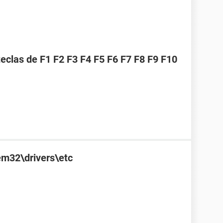
eclas de F1 F2 F3 F4 F5 F6 F7 F8 F9 F10
m32\drivers\etc