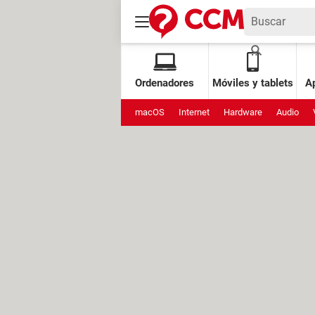
Ordenadores
Móviles y tablets
Ap
macOS
Internet
Hardware
Audio