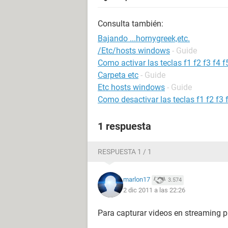
Consulta también:
Bajando ...hornygreek,etc.
/Etc/hosts windows
- Guide
Como activar las teclas f1 f2 f3 f4 f
Carpeta etc
- Guide
Etc hosts windows
- Guide
Como desactivar las teclas f1 f2 f3 f
1 respuesta
RESPUESTA 1 / 1
marlon17
3.574
2 dic 2011 a las 22:26
Para capturar videos en streaming p