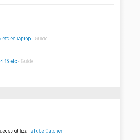
5 etc en laptop
- Guide
4 f5 etc
- Guide
uedes utilizar
aTube Catcher