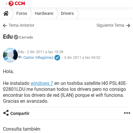
Foros
Hardware
Drivers
Tema Anterior
Siguiente Tema
Edu
Cerrado
Edu
- 2 dic 2011 a las 18:38
Carlos Villagómez
-
3 dic 2011 a las 04:52
Hola,
He instalado
windows 7
en un toshiba satellite l40 PSL40E-
02801LDU me funcionan todos los drivers pero no consigo
encontrar los drivers de red (lLAN) porque el wifi funciona.
Gracias en avanzado.
Compartir
Consulta también: