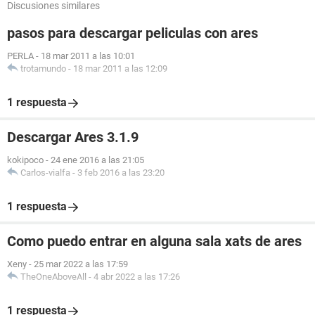
Discusiones similares
pasos para descargar peliculas con ares
PERLA
-
18 mar 2011 a las 10:01
trotamundo
-
18 mar 2011 a las 12:09
1 respuesta
Descargar Ares 3.1.9
kokipoco
-
24 ene 2016 a las 21:05
Carlos-vialfa
-
3 feb 2016 a las 23:20
1 respuesta
Como puedo entrar en alguna sala xats de ares
Xeny
-
25 mar 2022 a las 17:59
TheOneAboveAll
-
4 abr 2022 a las 17:26
1 respuesta