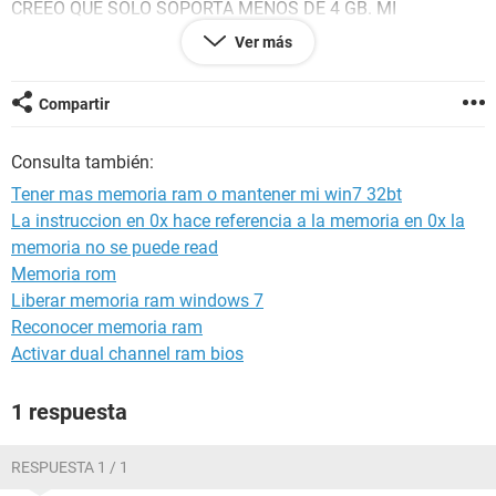
CREEO QUE SOLO SOPORTA MENOS DE 4 GB. MI
PREGUNTA ES ¿QUE ME COMBIENE HACER?
Ver más
DEJARLA SOLO CON 8GB USANDO SOLO MENOS DE 4GB O
CAMBIARLE EL WIN 7 ULTIMATE DE 64 BITES YA QUE ESE
Compartir
SOPORTA HASTA 16 GB (DE ECHO SOPORTA HASTA 192
GB PERO BUENO DEJEMOSLE EN 16GB) PERO NO SE SI
Consulta también:
LOS DRIVERS O
CONTROLADORES
SON COMPACTIBLES
CON ESTE EQUIPO
Tener mas memoria ram o mantener mi win7 32bt
La instruccion en 0x hace referencia a la memoria en 0x la
SE QUE EL PROSESADOR SI SOPORTA LOS 64 BITES PERO
memoria no se puede read
NO SE SI TODO LO DEMAS LO SOPORTE.
Memoria rom
LES AGRADESCO DE ANTEMANO SUS RESPUESTAS :)
Liberar memoria ram windows 7
Reconocer memoria ram
Activar dual channel ram bios
1 respuesta
RESPUESTA 1 / 1