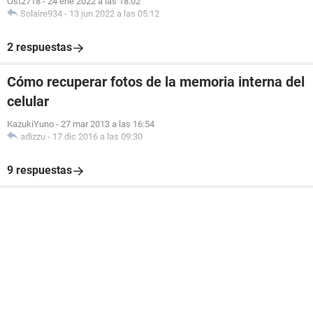
Ost2718
-
24 ene 2022 a las 18:02
Solaire934
-
13 jun 2022 a las 05:12
2 respuestas
Cómo recuperar fotos de la memoria interna del
celular
KazukiYuno
-
27 mar 2013 a las 16:54
adizzu
-
17 dic 2016 a las 09:30
9 respuestas