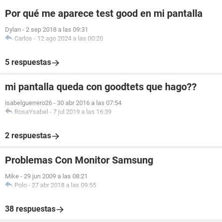
Por qué me aparece test good en mi pantalla
Dylan
-
2 sep 2018 a las 09:31
Carlos
-
12 ago 2024 a las 00:20
5 respuestas
mi pantalla queda con goodtets que hago??
isabelguerrero26
-
30 abr 2016 a las 07:54
RosaYsabel
-
7 jul 2019 a las 16:39
2 respuestas
Problemas Con Monitor Samsung
Mike
-
29 jun 2009 a las 08:21
Polo
-
27 abr 2018 a las 09:55
38 respuestas