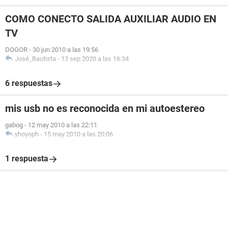
COMO CONECTO SALIDA AUXILIAR AUDIO EN
TV
DOGOR
-
30 jun 2010 a las 19:56
José_Bautista
-
13 sep 2020 a las 16:34
6 respuestas
mis usb no es reconocida en mi autoestereo
gabog
-
12 may 2010 a las 22:11
yhoyoph
-
15 may 2010 a las 20:06
1 respuesta