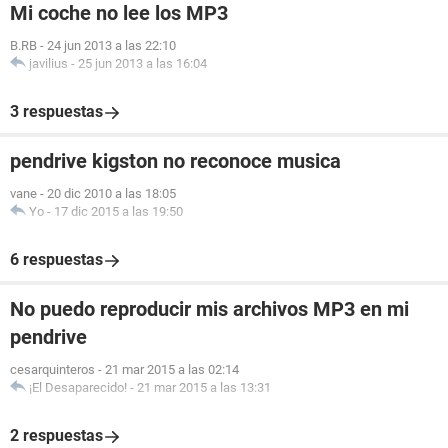
Mi coche no lee los MP3
B.RB
-
24 jun 2013 a las 22:10
javilius
-
25 jun 2013 a las 16:04
3 respuestas
pendrive kigston no reconoce musica
vane
-
20 dic 2010 a las 18:05
Yo
-
17 dic 2015 a las 19:50
6 respuestas
No puedo reproducir mis archivos MP3 en mi
pendrive
cesarquinteros
-
21 mar 2015 a las 02:14
¡El Desaparecido!
-
21 mar 2015 a las 13:31
2 respuestas