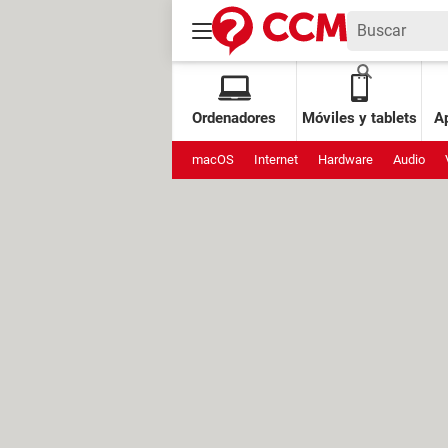
Ordenadores
Móviles y tablets
Ap
macOS
Internet
Hardware
Audio