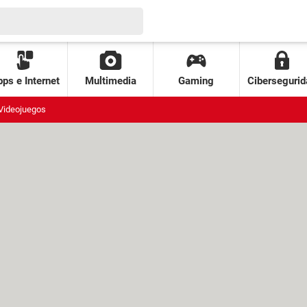
ps e Internet
Multimedia
Gaming
Cibersegurid
Videojuegos