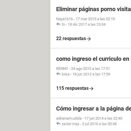
Eliminar páginas porno visit
Naya1616
-
17 mar 2015 a las 02:19
Si
-
18 dic 2017 a las 23:04
22 respuestas
como ingreso el curriculo en
RENNY
-
24 ago 2010 a las 17:51
luisa
-
18 jun 2012 a las 17:59
115 respuestas
Cómo ingresar a la página 
adrianam.udola
-
17 jun 2014 a las 22:40
xavier may
-
3 jul 2016 a las 00:48