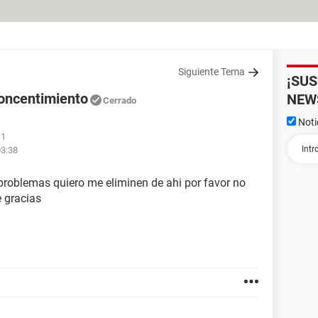
Siguiente Tema
¡SU
concentimiento
NEW
Cerrado
Noti
11
03:38
problemas quiero me eliminen de ahi por favor no
 gracias