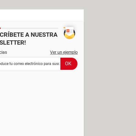
SCRÍBETE A NUESTRA
SLETTER!
cias
Ver un ejemplo