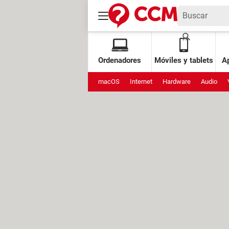
Ordenadores
Móviles y tablets
Ap
macOS
Internet
Hardware
Audio