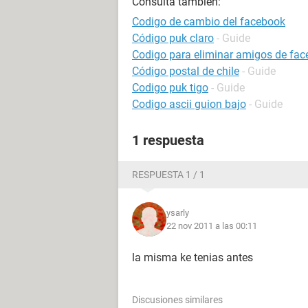
Consulta también:
Codigo de cambio del facebook
Código puk claro
- Guide
Codigo para eliminar amigos de fa
Código postal de chile
- Guide
Codigo puk tigo
- Guide
Codigo ascii guion bajo
- Guide
1 respuesta
RESPUESTA 1 / 1
ysarly
22 nov 2011 a las 00:11
la misma ke tenias antes
Discusiones similares