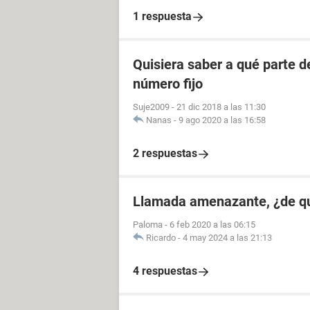
1 respuesta
Quisiera saber a qué parte 
número fijo
Suje2009
-
21 dic 2018 a las 11:30
Nanas
-
9 ago 2020 a las 16:58
2 respuestas
Llamada amenazante, ¿de q
Paloma
-
6 feb 2020 a las 06:15
Ricardo
-
4 may 2024 a las 21:13
4 respuestas