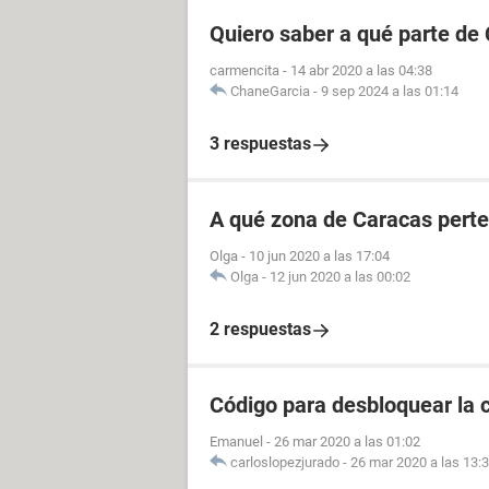
Quiero saber a qué parte de
carmencita
-
14 abr 2020 a las 04:38
ChaneGarcia
-
9 sep 2024 a las 01:14
3 respuestas
A qué zona de Caracas perte
Olga
-
10 jun 2020 a las 17:04
Olga
-
12 jun 2020 a las 00:02
2 respuestas
Código para desbloquear la 
Emanuel
-
26 mar 2020 a las 01:02
carloslopezjurado
-
26 mar 2020 a las 13: