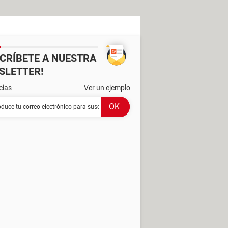
SCRÍBETE A NUESTRA
SLETTER!
cias
Ver un ejemplo