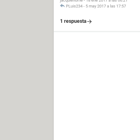
jacquiehome
-
18 ene 2017 a las 06:21
PLuis234
-
5 may 2017 a las 17:57
1 respuesta