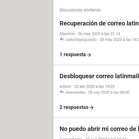
Discusiones similares
Recuperación de correo lati
Mauricio
-
26 may 2020 a las 21:14
carloslopezjurado
-
28 may 2020 a las 16:
1 respuesta
Desbloquear correo latinmail
wilson
-
22 abr 2020 a las 19:25
alessandro
-
28 sep 2020 a las 08:00
2 respuestas
No puedo abrir mi correo de 