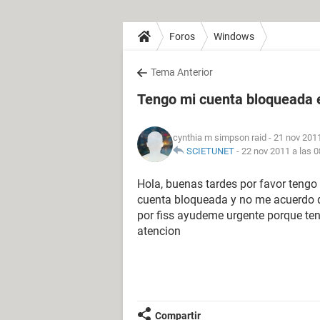
Foros
Windows
Tema Anterior
Tengo mi cuenta bloqueada e
cynthia m simpson raid
- 21 nov 2011
SCIETUNET
-
22 nov 2011 a las 0
Hola, buenas tardes por favor teng
cuenta bloqueada y no me acuerdo d
por fiss ayudeme urgente porque ten
atencion
Compartir