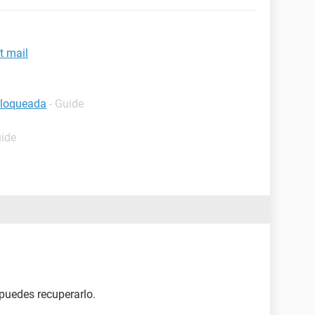
t mail
bloqueada
- Guide
uide
 puedes recuperarlo.