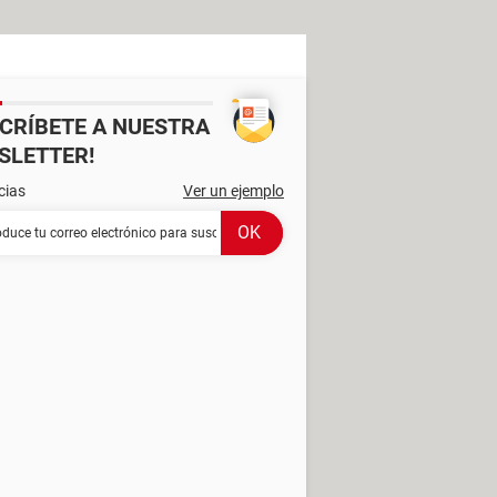
SCRÍBETE A NUESTRA
SLETTER!
cias
Ver un ejemplo