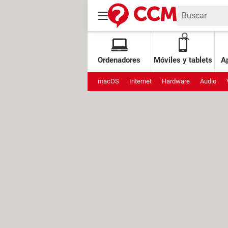
Ordenadores
Móviles y tablets
Ap
macOS
Internet
Hardware
Audio