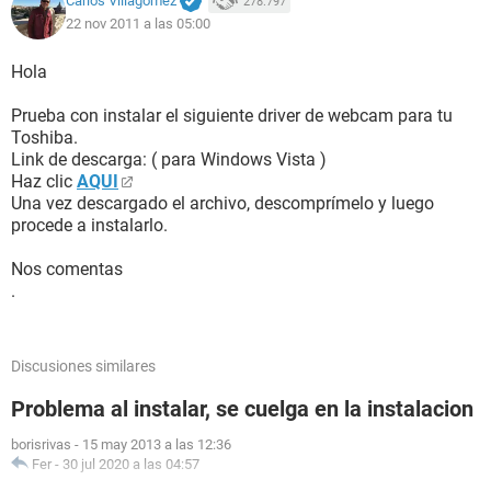
Carlos Villagómez
278.797
22 nov 2011 a las 05:00
Hola
Prueba con instalar el siguiente driver de webcam para tu
Toshiba.
Link de descarga: ( para Windows Vista )
Haz clic
AQUI
Una vez descargado el archivo, descomprímelo y luego
procede a instalarlo.
Nos comentas
.
Discusiones similares
Problema al instalar, se cuelga en la instalacion
borisrivas
-
15 may 2013 a las 12:36
Fer
-
30 jul 2020 a las 04:57