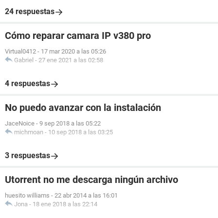
24 respuestas
Cómo reparar camara IP v380 pro
Virtual0412
-
17 mar 2020 a las 05:26
Gabriel
-
27 ene 2021 a las 02:58
4 respuestas
No puedo avanzar con la instalación
JaceNoice
-
9 sep 2018 a las 05:22
michmoan
-
10 sep 2018 a las 03:25
3 respuestas
Utorrent no me descarga ningún archivo
huesito williams
-
22 abr 2014 a las 16:01
Jona
-
18 ene 2018 a las 22:14