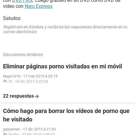
con
DVD Flick
. Luego grabalo en un DVD como DVD de
video con
Nero Express
Saludos
Regístrate en Kioskea y recibirás las respuestas directamente en tu
correo electrónico
Discusiones similares
Eliminar páginas porno visitadas en mi móvil
Naya1616
-
17 mar 2015 à 02:19
Si
-
18 dic 2017 à 23:04
22 respuestas
Cómo hago para borrar los vídeos de porno que
he visitado
paisaman
-
17 dic 2015 à 21:55
Nadie
-
27 dic 2018 à 09:10