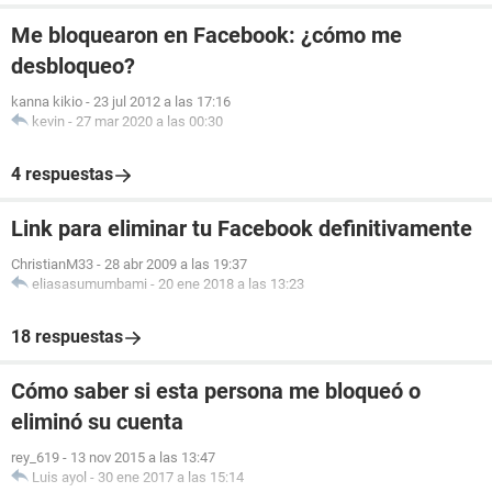
Me bloquearon en Facebook: ¿cómo me
desbloqueo?
kanna kikio
-
23 jul 2012 a las 17:16
kevin
-
27 mar 2020 a las 00:30
4 respuestas
Link para eliminar tu Facebook definitivamente
ChristianM33
-
28 abr 2009 a las 19:37
eliasasumumbami
-
20 ene 2018 a las 13:23
18 respuestas
Cómo saber si esta persona me bloqueó o
eliminó su cuenta
rey_619
-
13 nov 2015 a las 13:47
Luis ayol
-
30 ene 2017 a las 15:14